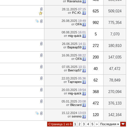
от
Ravanusa
28.11.2025
07:15
625
509,024
от
Р.С.Ю.
26.08.2025
19:49
992
775,354
от
OFA
08.08.2025
16:01
5
7,070
от
mig-quick
26.06.2025
14:11
272
180,810
от
Варвар59
16.06.2025
08:22
200
147,035
от
OFA
07.05.2025
10:11
40
47,472
от
Виктор57
22.03.2025
05:36
62
78,849
от
Тартарен
20.03.2025
19:54
368
270,094
от
mig-quick
05.01.2025
20:08
472
376,133
от
Blizzard
15.12.2024
13:03
120
142,164
от
sereno
Страница 1 из 6
1
2
3
4
5
>
Последняя
»