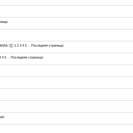
ница
)
esta
(
1
2
3
4
5
...
Последняя страница
)
3
4
5
...
Последняя страница
)
ца
)