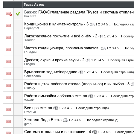
Тема
/
Автор
Важно:
FAQ/Оглавление раздела "Кузов и система отоплен
bokareff
Кондиционер и климат-контроль - 3
(
1
2
3
4
5
...
Последняя ст
Варвар59
Лакокрасочное покрытие и всё о нём - 2
(
1
2
3
4
5
...
Последн
Xander
Чистка кондиционера, проблема запахов.
(
1
2
3
4
5
...
После
Генадий
Дребезг, скрип и прочие звуки - 2
(
1
2
3
4
5
...
Последняя стра
Oleg08
Брызговики задние/передние
(
1
2
3
4
5
...
Последняя страница
)
Sobesednik
Работа щеток лобового стекла (дворников) и их выбор - 3
(
Rimsky
Работа омывайки лобового стекла
(
1
2
3
4
5
...
Последняя стр
Wiwok
Все про стекла
(
1
2
3
4
5
...
Последняя страница
)
DronGo
Зеркала Лада Веста
(
1
2
3
4
5
...
Последняя страница
)
gvsp
Система отопления и вентиляции - 4
(
1
2
3
4
5
...
Последняя 