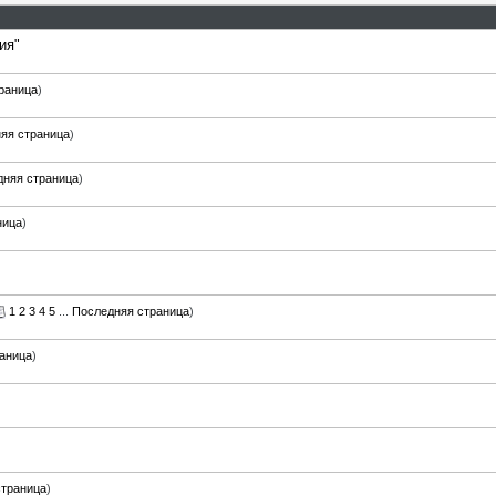
ия"
раница
)
яя страница
)
дняя страница
)
ница
)
1
2
3
4
5
...
Последняя страница
)
аница
)
страница
)