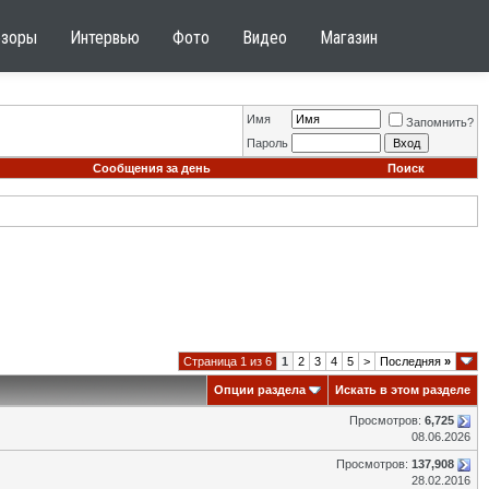
бзоры
Интервью
Фото
Видео
Магазин
Имя
Запомнить?
Пароль
Сообщения за день
Поиск
Страница 1 из 6
1
2
3
4
5
>
Последняя
»
Опции раздела
Искать в этом разделе
Просмотров:
6,725
08.06.2026
Просмотров:
137,908
28.02.2016