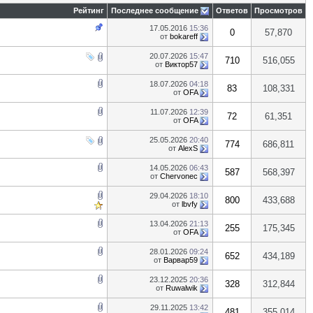
Рейтинг
Последнее сообщение
Ответов
Просмотров
17.05.2016
15:36
0
57,870
от
bokareff
20.07.2026
15:47
710
516,055
от
Виктор57
18.07.2026
04:18
83
108,331
от
OFA
11.07.2026
12:39
72
61,351
от
OFA
25.05.2026
20:40
774
686,811
от
AlexS
14.05.2026
06:43
587
568,397
от
Chervonec
29.04.2026
18:10
800
433,688
от
lbvfy
13.04.2026
21:13
255
175,345
от
OFA
28.01.2026
09:24
652
434,189
от
Варвар59
23.12.2025
20:36
328
312,844
от
Ruwalwik
29.11.2025
13:42
481
355,014