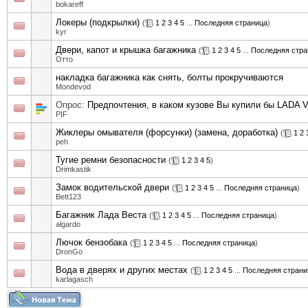
bokareff
Локеры (подкрылки)
(
1
2
3
4
5
...
Последняя страница
)
kyr
Двери, капот и крышка багажника
(
1
2
3
4
5
...
Последняя стра
Отто
накладка багажника как снять, болты прокручиваются
Mondevod
Опрос:
Предпочтения, в каком кузове Вы купили бы LADA V
PIF
Жиклеры омывателя (форсунки) (замена, доработка)
(
1
2
peh
Тугие ремни безопасности
(
1
2
3
4
5
)
Drimkastik
Замок водительской двери
(
1
2
3
4
5
...
Последняя страница
)
Bett123
Багажник Лада Веста
(
1
2
3
4
5
...
Последняя страница
)
algardo
Лючок бензобака
(
1
2
3
4
5
...
Последняя страница
)
DronGo
Вода в дверях и других местах
(
1
2
3
4
5
...
Последняя страни
karlagasch