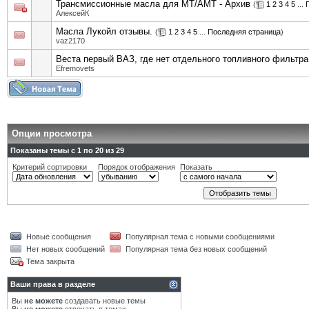
Трансмиссионные масла для MT/АМТ - Архив
(
1
2
3
4
5
...
АлексейК
Масла Лукойл отзывы.
(
1
2
3
4
5
...
Последняя страница
)
vaz2170
Веста первый ВАЗ, где нет отдельного топливного фильтра
Efremovets
Опции просмотра
Показаны темы с 1 по 20 из 29
Критерий сортировки
Порядок отображения
Показать
Новые сообщения
Популярная тема с новыми сообщениями
Нет новых сообщений
Популярная тема без новых сообщений
Тема закрыта
Ваши права в разделе
Вы
не можете
создавать новые темы