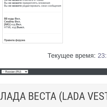
Вы
не можете
отвечать в темах
Вы
не можете
прикреплять вложения
Вы
не можете
редактировать свои сообщения
BB коды
Вкл.
Смайлы
Вкл.
[IMG]
код
Вкл.
HTML код
Выкл.
Правила форума
Текущее время:
23
ЛАДА ВЕСТА (LADA VES