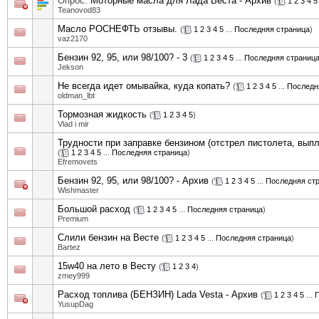
Опрос:
Моторные масла для Лада Веста - Архив
(
1
2
3
4
5
Teanovod83
Масло РОСНЕФТЬ отзывы.
(
1
2
3
4
5
...
Последняя страница
)
vaz2170
Бензин 92, 95, или 98/100? - 3
(
1
2
3
4
5
...
Последняя страниц
Jekson
Не всегда идет омывайка, куда копать?
(
1
2
3
4
5
...
Последн
oldman_lbt
Тормозная жидкость
(
1
2
3
4
5
)
Vlad i mir
Трудности при заправке бензином (отстрел пистолета, выпле
(
1
2
3
4
5
...
Последняя страница
)
Efremovets
Бензин 92, 95, или 98/100? - Архив
(
1
2
3
4
5
...
Последняя ст
Wishmaster
Большой расход
(
1
2
3
4
5
...
Последняя страница
)
Premium
Слили бензин на Весте
(
1
2
3
4
5
...
Последняя страница
)
Bartez
15w40 на лето в Весту
(
1
2
3
4
)
zmey999
Расход топлива (БЕНЗИН) Lada Vesta - Архив
(
1
2
3
4
5
...
П
YusupDag