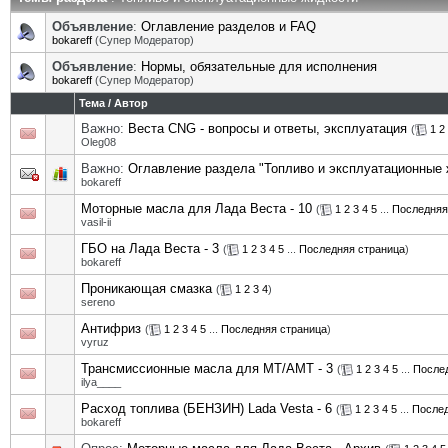
Объявление
:
Оглавление разделов и FAQ
bokareff
(Супер Модератор)
Объявление
:
Нормы, обязательные для исполнения
bokareff
(Супер Модератор)
Тема
/
Автор
Важно:
Веста CNG - вопросы и ответы, эксплуатация
(
1
2
Oleg08
Важно:
Оглавление раздела "Топливо и эксплуатационные 
bokareff
Моторные масла для Лада Веста - 10
(
1
2
3
4
5
...
Последняя
vasil-ii
ГБО на Лада Веста - 3
(
1
2
3
4
5
...
Последняя страница
)
bokareff
Проникающая смазка
(
1
2
3
4
)
sereno
Антифриз
(
1
2
3
4
5
...
Последняя страница
)
vyruz
Трансмиссионные масла для MT/АМТ - 3
(
1
2
3
4
5
...
После
ilya____
Расход топлива (БЕНЗИН) Lada Vesta - 6
(
1
2
3
4
5
...
Послед
bokareff