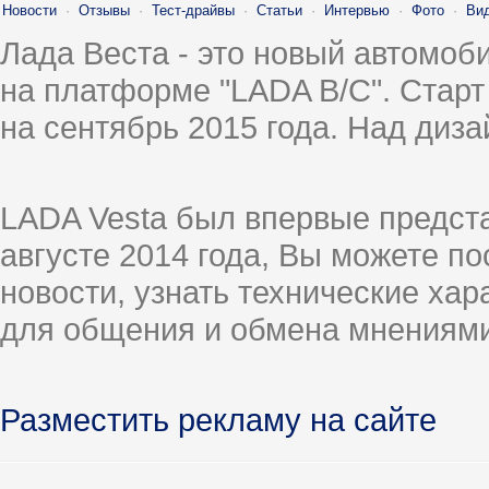
Новости
·
Отзывы
·
Тест-драйвы
·
Статьи
·
Интервью
·
Фото
·
Ви
Лада Веста - это новый автомо
на платформе "LADA B/C". Старт
на сентябрь 2015 года. Над диз
LADA Vesta был впервые предст
августе 2014 года, Вы можете п
новости, узнать технические ха
для общения и обмена мнениями
Разместить рекламу на сайте