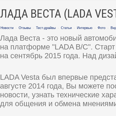
ЛАДА ВЕСТА (LADA VES
Новости
·
Отзывы
·
Тест-драйвы
·
Статьи
·
Интервью
·
Фото
·
Ви
Лада Веста - это новый автомо
на платформе "LADA B/C". Старт
на сентябрь 2015 года. Над диз
LADA Vesta был впервые предст
августе 2014 года, Вы можете п
новости, узнать технические ха
для общения и обмена мнениями