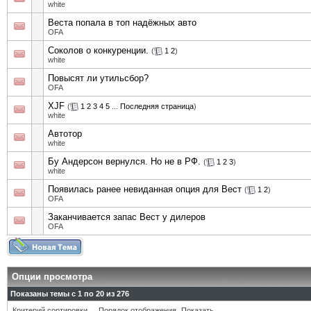
white
Веста попала в топ надёжных авто
OFA
Соколов о конкуренции.
(
1
2
)
white
Повысят ли утильсбор?
OFA
XJF
(
1
2
3
4
5
...
Последняя страница
)
white
Автотор
white
Бу Андерсон вернулся. Но не в РФ.
(
1
2
3
)
white
Появилась ранее невиданная опция для Вест
(
1
2
)
OFA
Заканчивается запас Вест у дилеров
OFA
Опции просмотра
Показаны темы с 1 по 20 из 276
Критерий сортировки
Порядок отображения
Показать