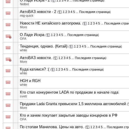
О Ладе Искра - 2
(
1
2
3
4
5
...
Последняя страница
)
Neibot
АвтоВАЗ новости - 2
(
1
2
3
4
5
...
Последняя страница
)
mig-quick
Новости НЕ китайского автопрома.
(
1
2
3
4
5
...
Последняя стра
More
О Ладе Искра
(
1
2
3
4
5
...
Последняя страница
)
OFA
Тенденция, однако. (Китай)
(
1
2
3
4
5
...
Последняя страница
)
white
АвтоВАЗ новости.
(
1
2
3
4
5
...
Последняя страница
)
More
Куда катимся? :(
(
1
2
3
4
5
...
Последняя страница
)
white
HGH и RGH
white
Кто стал конкурентом LADA по продажам в начале года
svett
Продажи Lada Granta превысили 1,5 миллиона автомобилей
(
More
Кто и зачем покупает закрытые заводы концернов в РФ
OFA
По стопам Манилова. Цены на авто.
(
1
2
3
4
5
...
Последняя стр