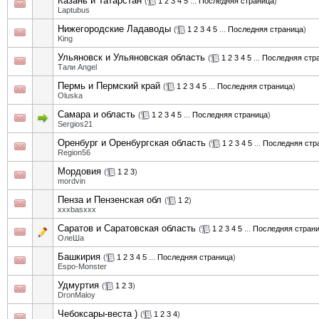
Казань и Татарстан
(
1
2
3
4
5
...
Последняя страница
)
Laptubus
Нижегородские Ладаводы
(
1
2
3
4
5
...
Последняя страница
)
King
Ульяновск и Ульяновская область
(
1
2
3
4
5
...
Последняя стр
Тали Angel
Пермь и Пермский край
(
1
2
3
4
5
...
Последняя страница
)
Oluska
Самара и область
(
1
2
3
4
5
...
Последняя страница
)
Sergios21
Оренбург и Оренбургская область
(
1
2
3
4
5
...
Последняя стр
Region56
Мордовия
(
1
2
3
)
mordvin
Пенза и Пензенская обл
(
1
2
)
xxxbasxxx
Саратов и Саратовская область
(
1
2
3
4
5
...
Последняя стран
ОлеШа
Башкирия
(
1
2
3
4
5
...
Последняя страница
)
Espo-Monster
Удмуртия
(
1
2
3
)
DronMaloy
Чебоксары-веста )
(
1
2
3
4
)