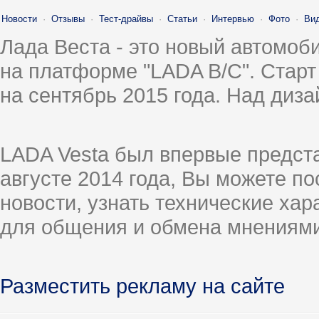
Новости
·
Отзывы
·
Тест-драйвы
·
Статьи
·
Интервью
·
Фото
·
Ви
Лада Веста - это новый автомо
на платформе "LADA B/C". Старт
на сентябрь 2015 года. Над диз
LADA Vesta был впервые предст
августе 2014 года, Вы можете п
новости, узнать технические ха
для общения и обмена мнениями
Разместить рекламу на сайте