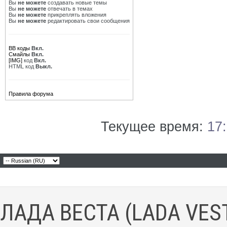
Вы
не можете
создавать новые темы
Вы
не можете
отвечать в темах
Вы
не можете
прикреплять вложения
Вы
не можете
редактировать свои сообщения
BB коды
Вкл.
Смайлы
Вкл.
[IMG]
код
Вкл.
HTML код
Выкл.
Правила форума
Текущее время:
17
ЛАДА ВЕСТА (LADA VES