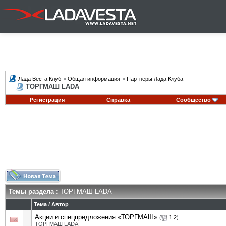
Лада Веста Клуб
>
Общая информация
>
Партнеры Лада Клуба
ТОРГМАШ LADA
Регистрация
Справка
Сообщество
Темы раздела
: ТОРГМАШ LADA
Тема
/
Автор
Акции и спецпредложения «ТОРГМАШ»
(
1
2
)
ТОРГМАШ LADA