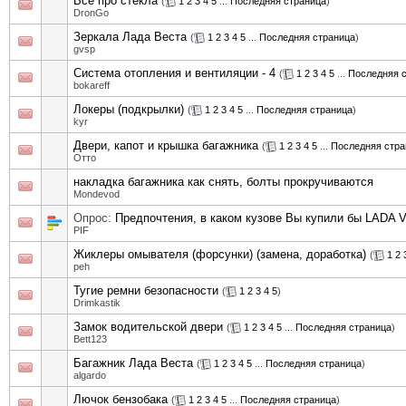
Все про стекла
(
1
2
3
4
5
...
Последняя страница
)
DronGo
Зеркала Лада Веста
(
1
2
3
4
5
...
Последняя страница
)
gvsp
Система отопления и вентиляции - 4
(
1
2
3
4
5
...
Последняя 
bokareff
Локеры (подкрылки)
(
1
2
3
4
5
...
Последняя страница
)
kyr
Двери, капот и крышка багажника
(
1
2
3
4
5
...
Последняя стра
Отто
накладка багажника как снять, болты прокручиваются
Mondevod
Опрос:
Предпочтения, в каком кузове Вы купили бы LADA V
PIF
Жиклеры омывателя (форсунки) (замена, доработка)
(
1
2
peh
Тугие ремни безопасности
(
1
2
3
4
5
)
Drimkastik
Замок водительской двери
(
1
2
3
4
5
...
Последняя страница
)
Bett123
Багажник Лада Веста
(
1
2
3
4
5
...
Последняя страница
)
algardo
Лючок бензобака
(
1
2
3
4
5
...
Последняя страница
)