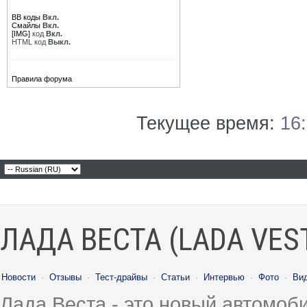
BB коды
Вкл.
Смайлы
Вкл.
[IMG]
код
Вкл.
HTML код
Выкл.
Правила форума
Текущее время:
16
ЛАДА ВЕСТА (LADA VES
Новости
·
Отзывы
·
Тест-драйвы
·
Статьи
·
Интервью
·
Фото
·
Ви
Лада Веста - это новый автомо