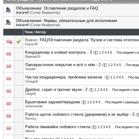
Объявление
:
Оглавление разделов и FAQ
bokareff
(Супер Модератор)
Объявление
:
Нормы, обязательные для исполнения
bokareff
(Супер Модератор)
Тема
/
Автор
Важно:
FAQ/Оглавление раздела "Кузов и система отоплен
bokareff
Кондиционер и климат-контроль - 3
(
1
2
3
4
5
...
Последняя ст
Варвар59
Лакокрасочное покрытие и всё о нём - 2
(
1
2
3
4
5
...
Последн
Xander
Чистка кондиционера, проблема запахов.
(
1
2
3
4
5
...
После
Генадий
Дребезг, скрип и прочие звуки - 2
(
1
2
3
4
5
...
Последняя стра
Oleg08
Брызговики задние/передние
(
1
2
3
4
5
...
Последняя страница
)
Sobesednik
Работа щеток лобового стекла (дворников) и их выбор - 3
(
Rimsky
Работа омывайки лобового стекла
(
1
2
3
4
5
...
Последняя стр
Wiwok