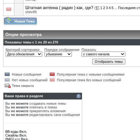
Штатная антенна ( радио ) как, где?
(
1
2
3
4
5
...
Последняя с
shev89
Опции просмотра
Показаны темы с 1 по 20 из 270
Критерий сортировки
Порядок отображения
Показать
Новые сообщения
Популярная тема с новыми сообщениями
Нет новых сообщений
Популярная тема без новых сообщений
Тема закрыта
Ваши права в разделе
Вы
не можете
создавать новые темы
Вы
не можете
отвечать в темах
Вы
не можете
прикреплять вложения
Вы
не можете
редактировать свои сообщения
BB коды
Вкл.
Смайлы
Вкл.
[IMG]
код
Вкл.