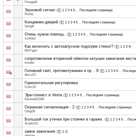
Генадий
Звуковой сигнал
(
1
2
3
4
5
...
Последняя страница
)
Romb
Концевики дверей
(
1
2
3
4
5
...
Последняя страница
)
SergiK
Очень нужна помощь.
(
1
2
3
4
5
...
Последняя страница
)
scithian
Как включить с автозапуском подогрев стекол?
(
1
2
3
4
)
MNTiger
сопротивление вторичной обмотки катушки зажигания веста
tveritin
Головной свет, противотуманки и пр. - 9
(
1
2
3
4
5
...
Последн
Фесс67
Горизонтальная регулировка
Олег18
Эра-глонасс в Vesta
(
1
2
3
4
5
...
Последняя страница
)
Евгений1985
Охранная сигнализация - 2
(
1
2
3
4
5
...
Последняя страница
)
Oleg08
Большой ток утечки при стоянке в гараже.
(
1
2
3
4
5
...
Посл
Avalon31
замок зажигания
(
1
2
)
oleinap