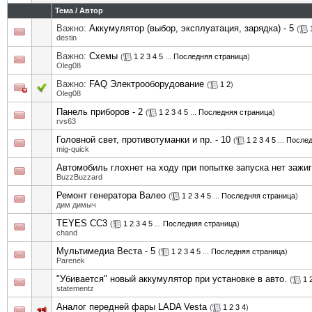
Тема
/
Автор
Важно:
Аккумулятор (выбор, эксплуатация, зарядка) - 5
(
destin
Важно:
Схемы
(
1
2
3
4
5
...
Последняя страница
)
Oleg08
Важно:
FAQ Электрооборудование
(
1
2
)
Oleg08
Панель приборов - 2
(
1
2
3
4
5
...
Последняя страница
)
rvs63
Головной свет, противотуманки и пр. - 10
(
1
2
3
4
5
...
Послед
mig-quick
Автомобиль глохнет на ходу при попытке запуска нет зажи
BuzzBuzzard
Ремонт генератора Валео
(
1
2
3
4
5
...
Последняя страница
)
дим димыч
TEYES CC3
(
1
2
3
4
5
...
Последняя страница
)
chand
Мультимедиа Веста - 5
(
1
2
3
4
5
...
Последняя страница
)
Parenek
"Убивается" новый аккумулятор при установке в авто.
(
1
statementz
Аналог передней фары LADA Vesta
(
1
2
3
4
)