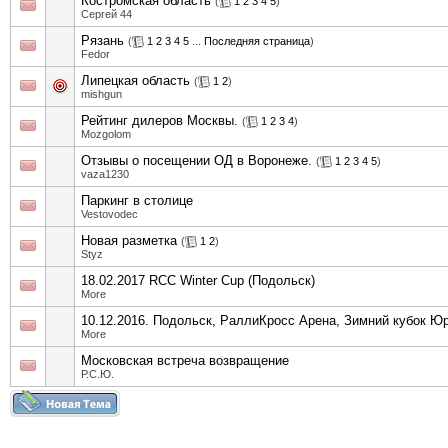
Костромская область
(
1
2
3
4
5
)
Сергей 44
Рязань
(
1
2
3
4
5
...
Последняя страница
)
Fedor
Липецкая область
(
1
2
)
mishgun
Рейтинг дилеров Москвы.
(
1
2
3
4
)
Mozgolom
Отзывы о посещении ОД в Воронеже.
(
1
2
3
4
5
)
vaza1230
Паркинг в столице
Vestovodec
Новая разметка
(
1
2
)
Styz
18.02.2017 RCC Winter Cup (Подольск)
More
10.12.2016. Подольск, РаллиКросс Арена, Зимний кубок Ю
More
Московская встреча возвращение
Р.С.Ю.