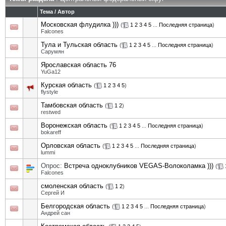
Тема
/
Автор
Московская флудилка )))
(
1
2
3
4
5
...
Последняя страница
)
Falcones
Тула и Тульская область
(
1
2
3
4
5
...
Последняя страница
)
Сарумян
Ярославская область 76
YuGa12
Курская область
(
1
2
3
4
5
)
flystyle
Тамбовская область
(
1
2
)
restwed
Воронежская область
(
1
2
3
4
5
...
Последняя страница
)
bokareff
Орловская область
(
1
2
3
4
5
...
Последняя страница
)
lummi
Опрос:
Встреча одноклубников VEGAS-Волоколамка )))
(
Falcones
смоленская область
(
1
2
)
Сергей И
Белгородская область
(
1
2
3
4
5
...
Последняя страница
)
Андрей сан