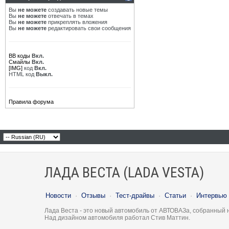
Вы
не можете
создавать новые темы
Вы
не можете
отвечать в темах
Вы
не можете
прикреплять вложения
Вы
не можете
редактировать свои сообщения
BB коды
Вкл.
Смайлы
Вкл.
[IMG]
код
Вкл.
HTML код
Выкл.
Правила форума
ЛАДА ВЕСТА (LADA VESTA)
Новости
·
Отзывы
·
Тест-драйвы
·
Статьи
·
Интервью
Лада Веста - это новый автомобиль от АВТОВАЗа, собранный 
Над дизайном автомобиля работал Стив Маттин.