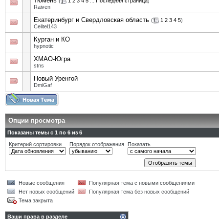
Тюмень
(
1
2
3
4
5
...
Последняя страница
)
Raiven
Екатеринбург и Свердловская область
(
1
2
3
4
5
)
Celitel143
Курган и КО
hypnotic
ХМАО-Югра
stns
Новый Уренгой
DmiGaf
Опции просмотра
Показаны темы с 1 по 6 из 6
Критерий сортировки
Порядок отображения
Показать
Новые сообщения
Популярная тема с новыми сообщениями
Нет новых сообщений
Популярная тема без новых сообщений
Тема закрыта
Ваши права в разделе