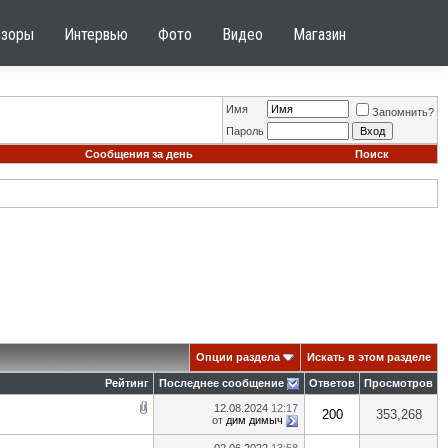
бзоры
Интервью
Фото
Видео
Магазин
Имя
Запомнить?
Пароль
Сообщения за день
Поиск
Опции раздела
Искать в этом разделе
Рейтинг
Последнее сообщение
Ответов
Просмотров
12.08.2024
12:17
200
353,268
от
дим димыч