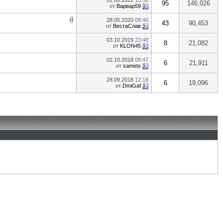
02.06.2022
13:58
95
146,026
от
Варвар59
28.05.2020
08:46
43
90,453
от
ВестаСлав
03.10.2019
23:48
8
21,082
от
KLON45
02.10.2018
09:47
6
21,911
от
samets
28.09.2018
12:18
6
19,096
от
DmiGaf