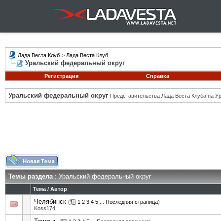
Лада Веста Клуб
>
Лада Веста Клуб
Уральский федеральный округ
Регистрация
Справка
Уральский федеральный округ
Представительства Лада Веста Клуба на Ур
Темы раздела
: Уральский федеральный округ
Тема
/
Автор
Челябинск
(
1
2
3
4
5
...
Последняя страница
)
Koss174