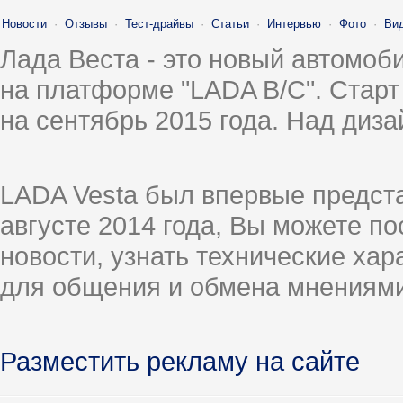
Новости
·
Отзывы
·
Тест-драйвы
·
Статьи
·
Интервью
·
Фото
·
Ви
Лада Веста - это новый автомо
на платформе "LADA B/C". Старт
на сентябрь 2015 года. Над диз
LADA Vesta был впервые предст
августе 2014 года, Вы можете п
новости, узнать технические ха
для общения и обмена мнениями
Разместить рекламу на сайте