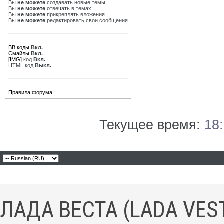
Вы
не можете
создавать новые темы
Вы
не можете
отвечать в темах
Вы
не можете
прикреплять вложения
Вы
не можете
редактировать свои сообщения
BB коды
Вкл.
Смайлы
Вкл.
[IMG]
код
Вкл.
HTML код
Выкл.
Правила форума
Текущее время:
18
ЛАДА ВЕСТА (LADA VES