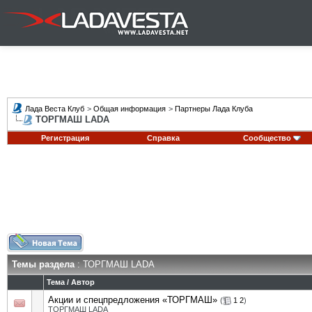
Лада Веста Клуб
>
Общая информация
>
Партнеры Лада Клуба
ТОРГМАШ LADA
Регистрация
Справка
Сообщество
Темы раздела
: ТОРГМАШ LADA
Тема
/
Автор
Акции и спецпредложения «ТОРГМАШ»
(
1
2
)
ТОРГМАШ LADA