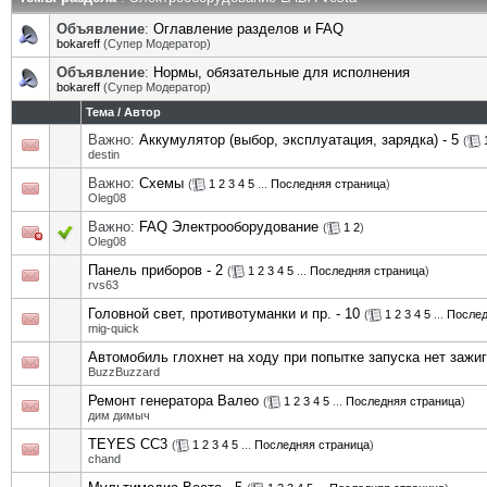
Объявление
:
Оглавление разделов и FAQ
bokareff
(Супер Модератор)
Объявление
:
Нормы, обязательные для исполнения
bokareff
(Супер Модератор)
Тема
/
Автор
Важно:
Аккумулятор (выбор, эксплуатация, зарядка) - 5
(
destin
Важно:
Схемы
(
1
2
3
4
5
...
Последняя страница
)
Oleg08
Важно:
FAQ Электрооборудование
(
1
2
)
Oleg08
Панель приборов - 2
(
1
2
3
4
5
...
Последняя страница
)
rvs63
Головной свет, противотуманки и пр. - 10
(
1
2
3
4
5
...
Послед
mig-quick
Автомобиль глохнет на ходу при попытке запуска нет зажи
BuzzBuzzard
Ремонт генератора Валео
(
1
2
3
4
5
...
Последняя страница
)
дим димыч
TEYES CC3
(
1
2
3
4
5
...
Последняя страница
)
chand