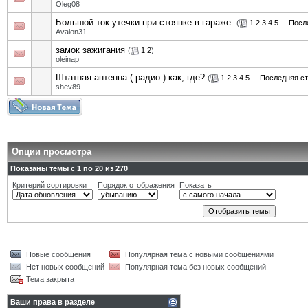
Oleg08
Большой ток утечки при стоянке в гараже.
(
1
2
3
4
5
...
Посл
Avalon31
замок зажигания
(
1
2
)
oleinap
Штатная антенна ( радио ) как, где?
(
1
2
3
4
5
...
Последняя с
shev89
Опции просмотра
Показаны темы с 1 по 20 из 270
Критерий сортировки
Порядок отображения
Показать
Новые сообщения
Популярная тема с новыми сообщениями
Нет новых сообщений
Популярная тема без новых сообщений
Тема закрыта
Ваши права в разделе