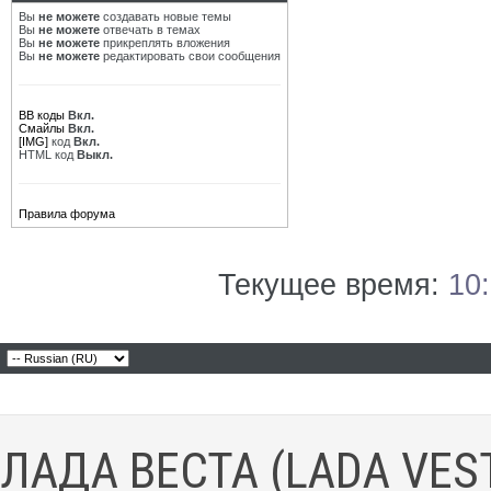
Вы
не можете
создавать новые темы
Вы
не можете
отвечать в темах
Вы
не можете
прикреплять вложения
Вы
не можете
редактировать свои сообщения
BB коды
Вкл.
Смайлы
Вкл.
[IMG]
код
Вкл.
HTML код
Выкл.
Правила форума
Текущее время:
10
ЛАДА ВЕСТА (LADA VES