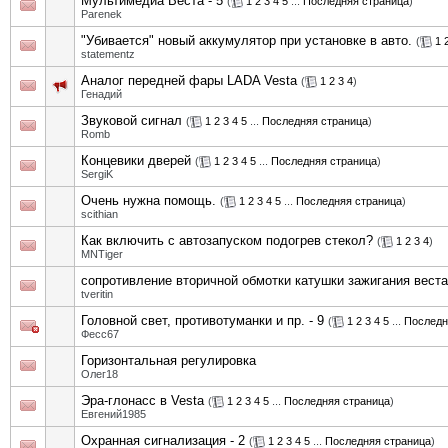
Мультимедиа Веста - 5
(
1
2
3
4
5
...
Последняя страница
)
Parenek
"Убивается" новый аккумулятор при установке в авто.
(
1
statementz
Аналог передней фары LADA Vesta
(
1
2
3
4
)
Генадий
Звуковой сигнал
(
1
2
3
4
5
...
Последняя страница
)
Romb
Концевики дверей
(
1
2
3
4
5
...
Последняя страница
)
SergiK
Очень нужна помощь.
(
1
2
3
4
5
...
Последняя страница
)
scithian
Как включить с автозапуском подогрев стекол?
(
1
2
3
4
)
MNTiger
сопротивление вторичной обмотки катушки зажигания веста
tveritin
Головной свет, противотуманки и пр. - 9
(
1
2
3
4
5
...
Последн
Фесс67
Горизонтальная регулировка
Олег18
Эра-глонасс в Vesta
(
1
2
3
4
5
...
Последняя страница
)
Евгений1985
Охранная сигнализация - 2
(
1
2
3
4
5
...
Последняя страница
)