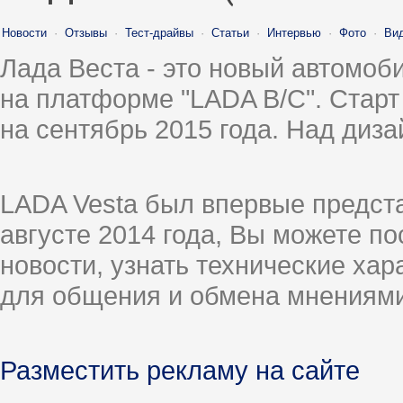
Новости
·
Отзывы
·
Тест-драйвы
·
Статьи
·
Интервью
·
Фото
·
Ви
Лада Веста - это новый автомо
на платформе "LADA B/C". Старт
на сентябрь 2015 года. Над диз
LADA Vesta был впервые предст
августе 2014 года, Вы можете п
новости, узнать технические ха
для общения и обмена мнениями
Разместить рекламу на сайте