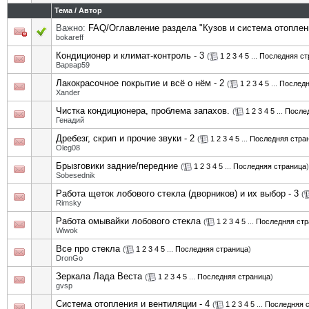
Тема
/
Автор
Важно:
FAQ/Оглавление раздела "Кузов и система отоплен
bokareff
Кондиционер и климат-контроль - 3
(
1
2
3
4
5
...
Последняя ст
Варвар59
Лакокрасочное покрытие и всё о нём - 2
(
1
2
3
4
5
...
Последн
Xander
Чистка кондиционера, проблема запахов.
(
1
2
3
4
5
...
После
Генадий
Дребезг, скрип и прочие звуки - 2
(
1
2
3
4
5
...
Последняя стра
Oleg08
Брызговики задние/передние
(
1
2
3
4
5
...
Последняя страница
)
Sobesednik
Работа щеток лобового стекла (дворников) и их выбор - 3
(
Rimsky
Работа омывайки лобового стекла
(
1
2
3
4
5
...
Последняя стр
Wiwok
Все про стекла
(
1
2
3
4
5
...
Последняя страница
)
DronGo
Зеркала Лада Веста
(
1
2
3
4
5
...
Последняя страница
)
gvsp
Система отопления и вентиляции - 4
(
1
2
3
4
5
...
Последняя 