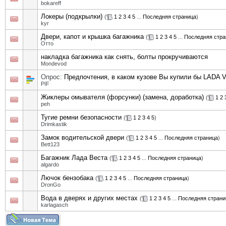
bokareff
Локеры (подкрылки)
(
1
2
3
4
5
...
Последняя страница
)
kyr
Двери, капот и крышка багажника
(
1
2
3
4
5
...
Последняя стра
Отто
накладка багажника как снять, болты прокручиваются
Mondevod
Опрос:
Предпочтения, в каком кузове Вы купили бы LADA V
PIF
Жиклеры омывателя (форсунки) (замена, доработка)
(
1
2
peh
Тугие ремни безопасности
(
1
2
3
4
5
)
Drimkastik
Замок водительской двери
(
1
2
3
4
5
...
Последняя страница
)
Bett123
Багажник Лада Веста
(
1
2
3
4
5
...
Последняя страница
)
algardo
Лючок бензобака
(
1
2
3
4
5
...
Последняя страница
)
DronGo
Вода в дверях и других местах
(
1
2
3
4
5
...
Последняя страни
karlagasch