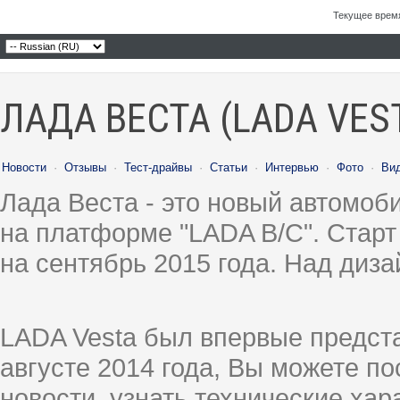
Текущее врем
ЛАДА ВЕСТА (LADA VES
Новости
·
Отзывы
·
Тест-драйвы
·
Статьи
·
Интервью
·
Фото
·
Ви
Лада Веста - это новый автомо
на платформе "LADA B/C". Старт
на сентябрь 2015 года. Над диз
LADA Vesta был впервые предст
августе 2014 года, Вы можете п
новости, узнать технические ха