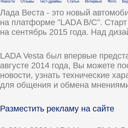
Новости
·
Отзывы
·
Тест-драйвы
·
Статьи
·
Интервью
·
Фото
·
Ви
Лада Веста - это новый автомо
на платформе "LADA B/C". Старт
на сентябрь 2015 года. Над диз
LADA Vesta был впервые предст
августе 2014 года, Вы можете п
новости, узнать технические ха
для общения и обмена мнениями
Разместить рекламу на сайте