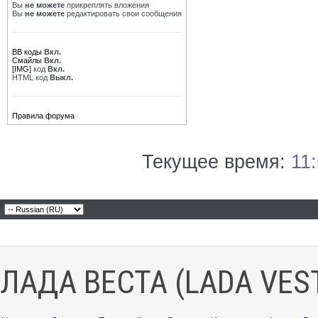
Вы
не можете
прикреплять вложения
Вы
не можете
редактировать свои сообщения
BB коды
Вкл.
Смайлы
Вкл.
[IMG]
код
Вкл.
HTML код
Выкл.
Правила форума
Текущее время:
11
ЛАДА ВЕСТА (LADA VES