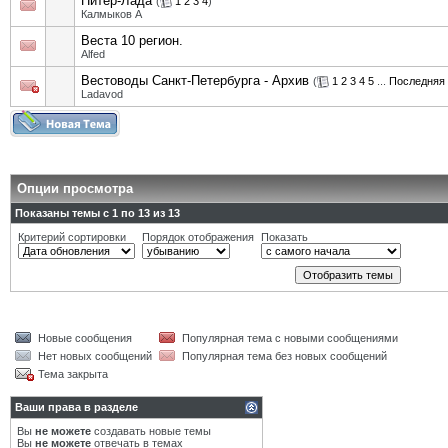
Питер-Лада
(
1
2
3
4
)
Калмыков А
Веста 10 регион.
Alfed
Вестоводы Санкт-Петербурга - Архив
(
1
2
3
4
5
...
Последняя 
Ladavod
Опции просмотра
Показаны темы с 1 по 13 из 13
Критерий сортировки
Порядок отображения
Показать
Новые сообщения
Популярная тема с новыми сообщениями
Нет новых сообщений
Популярная тема без новых сообщений
Тема закрыта
Ваши права в разделе
Вы
не можете
создавать новые темы
Вы
не можете
отвечать в темах