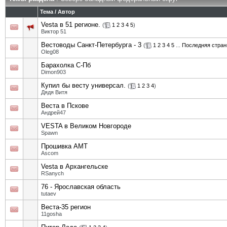
Тема
/
Автор
Vesta в 51 регионе.
(
1
2
3
4
5
)
Виктор 51
Вестоводы Санкт-Петербурга - 3
(
1
2
3
4
5
...
Последняя стран
Oleg08
Барахолка С-Пб
Dimon903
Купил бы весту универсал.
(
1
2
3
4
)
Дядя Витя
Веста в Пскове
Андрей47
VESTA в Великом Новгороде
Spawn
Прошивка AMT
Ascom
Vesta в Архангельске
RSanych
76 - Ярославская область
tutaev
Веста-35 регион
11gosha