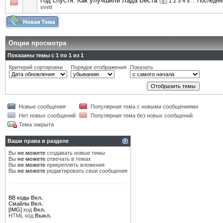
Год спустя: Как улучшили Лада Веста
(
1
2
3
4
5
...
Последня
svett
Опции просмотра
Показаны темы с 1 по 1 из 1
Критерий сортировки
Порядок отображения
Показать
Новые сообщения
Популярная тема с новыми сообщениями
Нет новых сообщений
Популярная тема без новых сообщений
Тема закрыта
Ваши права в разделе
Вы
не можете
создавать новые темы
Вы
не можете
отвечать в темах
Вы
не можете
прикреплять вложения
Вы
не можете
редактировать свои сообщения
BB коды
Вкл.
Смайлы
Вкл.
[IMG]
код
Вкл.
HTML код
Выкл.