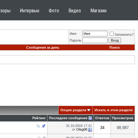
бзоры
Интервью
Фото
Видео
Магазин
Имя
Запомнить?
Пароль
Сообщения за день
Поиск
Опции раздела
Искать в этом разделе
Рейтинг
Последнее сообщение
Ответов
Просмотров
31.10.2016
17:42
34
98,987
от
Oleg08