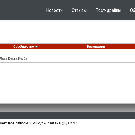
Новости
Отзывы
Тест-драйвы
О
Сообщество
Календарь
Лада Веста Клуба
рает все плюсы и минусы седана
(
1
2
3
4
)