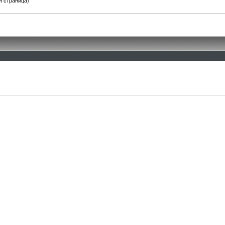
я страница
)