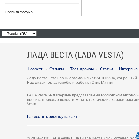
Правила форума
ЛАДА ВЕСТА (LADA VESTA)
Новости
·
Отзывы
·
Тест-драйвы
·
Статьи
·
Интервью
Лада Веста - это новый автомобиль от АВТОВАЗа, собранный 
Над дизайном автомобиля работал Стив Маттин.
LADA Vesta был впервые представлен на Московском автомоби
прочитать свежие новости, узнать технические характеристи
Vesta.
Разместить рекламу на сайте
© 2014-2020 LADA Vesta Club | Лада Веста Клуб. Powered by