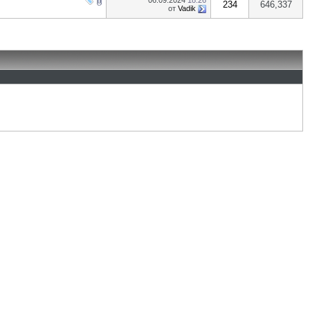
06.09.2024
18:26
234
646,337
от
Vadik