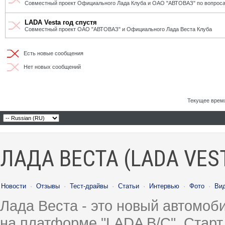
Совместный проект Официального Лада Клуба и ОАО "АВТОВАЗ" по вопроса
LADA Vesta год спустя
Совместный проект ОАО "АВТОВАЗ" и Официального Лада Веста Клуба
Есть новые сообщения
Нет новых сообщений
Текущее врем
ЛАДА ВЕСТА (LADA VES
Новости
·
Отзывы
·
Тест-драйвы
·
Статьи
·
Интервью
·
Фото
·
Ви
Лада Веста - это новый автомо
на платформе "LADA B/C". Старт