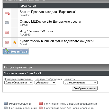
Тема
/
Автор
Важно:
Правила раздела "Барахолка".
miraslav
Сканер MEDevice Lite Дилерского уровня
Serg33
Ищу SW или CW cross
ALK1980
Куплю тросик внешней ручки водительской двери
Dmitrii
Опции просмотра
Показаны темы с 1 по 3 из 3
Критерий сортировки
Порядок отображения
Показать
Новые сообщения
Популярная тема с новыми сообщениями
Нет новых сообщений
Популярная тема без новых сообщений