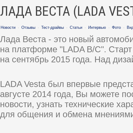
ЛАДА ВЕСТА (LADA VES
Новости
·
Отзывы
·
Тест-драйвы
·
Статьи
·
Интервью
·
Фото
·
Ви
Лада Веста - это новый автомо
на платформе "LADA B/C". Старт
на сентябрь 2015 года. Над диз
LADA Vesta был впервые предст
августе 2014 года, Вы можете п
новости, узнать технические ха
для общения и обмена мнениями