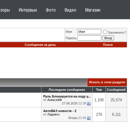
бзоры
Интервью
Фото
Видео
Магазин
Имя
Запомнить?
Пароль
Сообщения за день
Поиск
Искать в этом разделе
Последнее сообщение
Тем
Сообщений
Руль Блокируется на ходу у...
1,108
25,574
от
АлексейФ
27.06.2026
22:38
АвтоВАЗ новости - 2
276
6,111
от
Ладовоз
Вчера
21:56