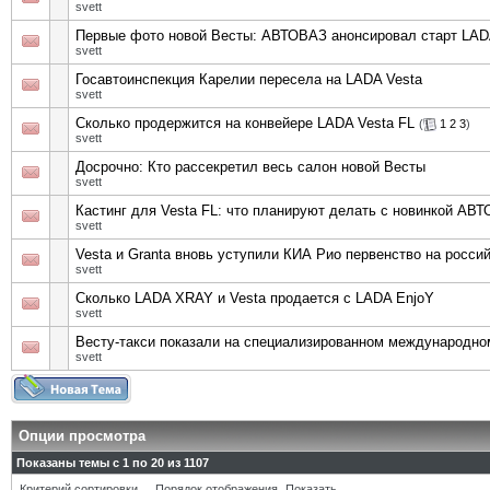
svett
Первые фото новой Весты: АВТОВАЗ анонсировал старт LADA
svett
Госавтоинспекция Карелии пересела на LADA Vesta
svett
Сколько продержится на конвейере LADA Vesta FL
(
1
2
3
)
svett
Досрочно: Кто рассекретил весь салон новой Весты
svett
Кастинг для Vesta FL: что планируют делать с новинкой АВ
svett
Vesta и Granta вновь уступили КИА Рио первенство на росси
svett
Сколько LADA XRAY и Vesta продается с LADA EnjoY
svett
Весту-такси показали на специализированном международн
svett
Опции просмотра
Показаны темы с 1 по 20 из 1107
Критерий сортировки
Порядок отображения
Показать