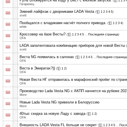
Руль Блокируется на ходу у Вест с кнопкой запуска.
(
1
2
3
Гагаринец
Зимний лайфхак с дворниками LADA Vesta
(
1
2
3
4
5
)
svett
Пообщался с владиками насчёт полного привода.
(
1
2
3
4
)
white
Кроссовер на базе Весты?
(
1
2
3
4
5
...
Последняя страница
)
OFA
LADA запатентовала комбинацию приборов для новой Весты
svett
Веста NG появилась в салонах
(
1
2
3
4
5
...
Последняя страница
OFA
Веста в Эмиратах?))
(
1
2
)
OFA
Новая Веста НГ отправилась в марафонский пробег по стран
OFA
Производство Lada Vesta NG с АКПП начнется на рубеже 2023
More
Новые Lada Vesta NG привезли в Белоруссию
More
40тыс скидка за новую Ладу с завода
(
1
2
)
OFA
Внешность LADA Vesta FL больше не секрет
(
1
2
3
4
5
...
Посл