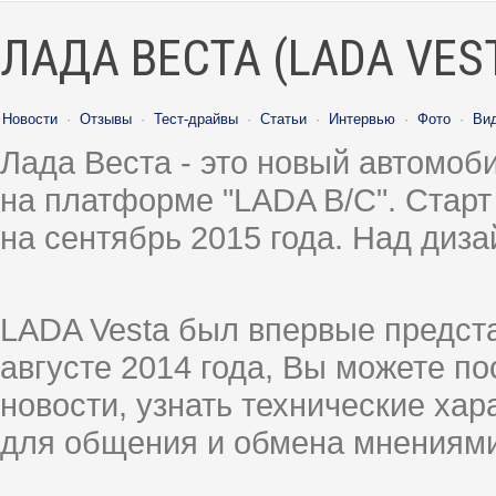
ЛАДА ВЕСТА (LADA VES
Новости
·
Отзывы
·
Тест-драйвы
·
Статьи
·
Интервью
·
Фото
·
Ви
Лада Веста - это новый автомо
на платформе "LADA B/C". Старт
на сентябрь 2015 года. Над диз
LADA Vesta был впервые предст
августе 2014 года, Вы можете п
новости, узнать технические ха
для общения и обмена мнениями