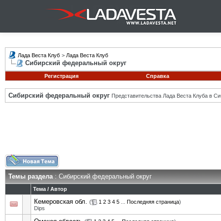
Лада Веста Клуб
>
Лада Веста Клуб
Сибирский федеральный округ
Регистрация
Справка
Сибирский федеральный округ
Представительства Лада Веста Клуба в Си
Темы раздела
: Сибирский федеральный округ
Тема
/
Автор
Кемеровская обл.
(
1
2
3
4
5
...
Последняя страница
)
Dips