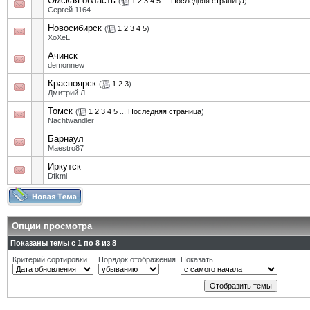
Омская область
(
1
2
3
4
5
...
Последняя страница
)
Сергей 1164
Новосибирск
(
1
2
3
4
5
)
XoXeL
Ачинск
demonnew
Красноярск
(
1
2
3
)
Дмитрий Л.
Томск
(
1
2
3
4
5
...
Последняя страница
)
Nachtwandler
Барнаул
Maestro87
Иркутск
Dfkml
Опции просмотра
Показаны темы с 1 по 8 из 8
Критерий сортировки
Порядок отображения
Показать