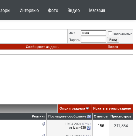
бзоры
Интервью
Фото
Видео
Магазин
Имя
Запомнить?
Пароль
Сообщения за день
Поиск
Опции раздела
Искать в этом разделе
Рейтинг
Последнее сообщение
Ответов
Просмотров
19.04.2024
07:30
156
311,854
от
ivan-639