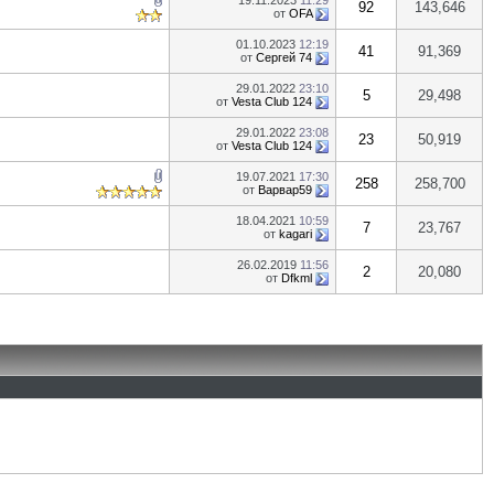
19.11.2023
11:29
92
143,646
от
OFA
01.10.2023
12:19
41
91,369
от
Сергей 74
29.01.2022
23:10
5
29,498
от
Vesta Club 124
29.01.2022
23:08
23
50,919
от
Vesta Club 124
19.07.2021
17:30
258
258,700
от
Варвар59
18.04.2021
10:59
7
23,767
от
kagari
26.02.2019
11:56
2
20,080
от
Dfkml