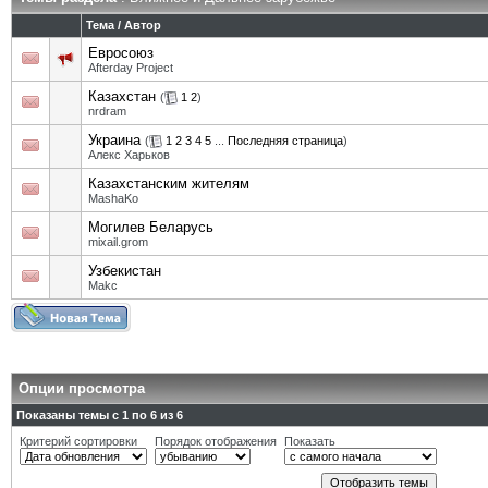
Тема
/
Автор
Евросоюз
Afterday Project
Казахстан
(
1
2
)
nrdram
Украина
(
1
2
3
4
5
...
Последняя страница
)
Алекс Харьков
Казахстанским жителям
MashaKo
Могилев Беларусь
mixail.grom
Узбекистан
Makc
Опции просмотра
Показаны темы с 1 по 6 из 6
Критерий сортировки
Порядок отображения
Показать