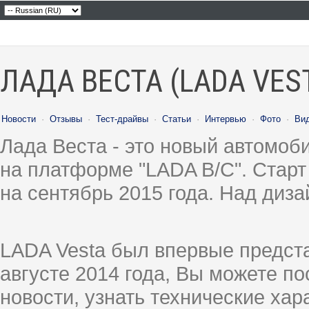
ЛАДА ВЕСТА (LADA VES
Новости
·
Отзывы
·
Тест-драйвы
·
Статьи
·
Интервью
·
Фото
·
Ви
Лада Веста - это новый автомо
на платформе "LADA B/C". Старт
на сентябрь 2015 года. Над диз
LADA Vesta был впервые предст
августе 2014 года, Вы можете п
новости, узнать технические ха