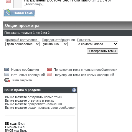
На Дальнем Востоке Вест пока мало
(
1
2
3
4
5
)
_Александр_
Опции просмотра
Показаны темы с 1 по 2 из 2
Критерий сортировки
Порядок отображения
Показать
Новые сообщения
Популярная тема с новыми сообщениями
Нет новых сообщений
Популярная тема без новых сообщений
Тема закрыта
Ваши права в разделе
Вы
не можете
создавать новые темы
Вы
не можете
отвечать в темах
Вы
не можете
прикреплять вложения
Вы
не можете
редактировать свои сообщения
BB коды
Вкл.
Смайлы
Вкл.
[IMG]
код
Вкл.