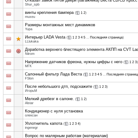
Отказал замок пятой двери (багажника) Веста СВ/СВ Кросс
Shur_spb
винты крепления бампера
(
1
2
)
muxeu
Размеры монтажных мест динамиков
Yupa
Интерьер LADA Vesta
(
1
2
3
4
5
...
Последняя страница
)
LLlukaka
Доработка верхнего блестящего элемента АКПП на CVT La
Niirom
Напряжение датчиков фреона, нужны цифры с него
(
1
2
3
)
МГК
Салонный фильтр Лада Веста
(
1
2
3
4
5
...
Последняя страниц
FSlon
После небольшого дтп, подскажите
(
1
2
3
)
ИгорьМ
Мелкий дребезг в салоне.
(
1
2
)
Alstar
Кондиционер с нуля установка
олексан
Уплотнитель капота
(
1
2
3
4
)
ingenegr
Вопрос по малярным работам (материалам)