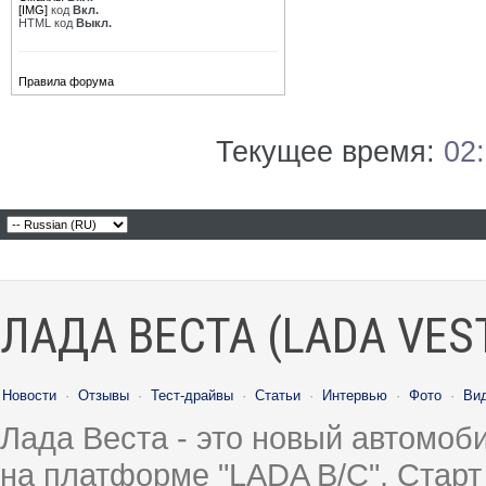
[IMG]
код
Вкл.
HTML код
Выкл.
Правила форума
Текущее время:
02
ЛАДА ВЕСТА (LADA VES
Новости
·
Отзывы
·
Тест-драйвы
·
Статьи
·
Интервью
·
Фото
·
Ви
Лада Веста - это новый автомо
на платформе "LADA B/C". Старт