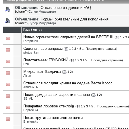
Объявление
:
Оглавление разделов и FAQ
bokareff
(Супер Модератор)
Объявление
:
Нормы, обязательные для исполнения
bokareff
(Супер Модератор)
Тема
/
Автор
Новые ограничители открытия дверей на ВЕСТЕ !!!
(
1
2
3
Гагаринец
Сиденья, все вопросы
(
1
2
3
4
5
...
Последняя страница
)
pilotus_kzn
Подстаканник ГЛУБОКИЙ
(
1
2
3
4
5
...
Последняя страница
)
Ezh
Микролифт бардачка
(
1
2
)
Alstar
Отвалился молдинг крыши на седане Веста Кросс
AndrewTR
После дождя запах сырости в салоне
(
1
2
)
SE_AL
Поцарапал лобовое стекло!((
(
1
2
3
4
5
...
Последняя страница
)
Сергей 74
Плохо крутится вентилятор печки
E_pitersky