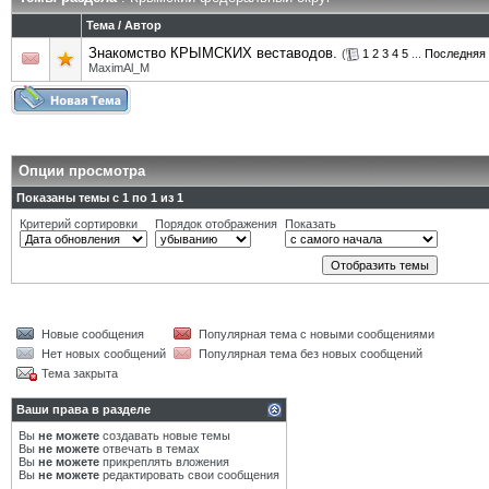
Тема
/
Автор
Знакомство КРЫМСКИХ веставодов.
(
1
2
3
4
5
...
Последняя 
MaximAl_M
Опции просмотра
Показаны темы с 1 по 1 из 1
Критерий сортировки
Порядок отображения
Показать
Новые сообщения
Популярная тема с новыми сообщениями
Нет новых сообщений
Популярная тема без новых сообщений
Тема закрыта
Ваши права в разделе
Вы
не можете
создавать новые темы
Вы
не можете
отвечать в темах
Вы
не можете
прикреплять вложения
Вы
не можете
редактировать свои сообщения