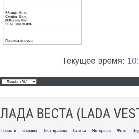
BB коды
Вкл.
Смайлы
Вкл.
[IMG]
код
Вкл.
HTML код
Выкл.
Правила форума
Текущее время:
10
ЛАДА ВЕСТА (LADA VES
Новости
·
Отзывы
·
Тест-драйвы
·
Статьи
·
Интервью
·
Фото
·
Ви