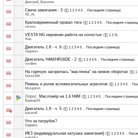
Дмитрий_Воронеж
Свечи зажигания - 3
(
1
2
3
4
5
...
Последняя страница
)
SE_AL
Кратковременный провал тяги
(
1
2
3
4
5
...
Последняя страниц
sereno
VESTA NG неровная работа на холостых
(
1
2
3
)
Жак
Двигатель 1.8 - ч. 6
(
1
2
3
4
5
...
Последняя страница
)
Ладовоз
Двигатель H4M/HR16DE - 2
(
1
2
3
4
5
...
Последняя страница
)
nordline
На горячую загорелась "масленка" на низких оборотах
(
1
Dima1986
Ремень и ролик вспомогательных агрегатов
(
1
2
3
4
5
...
Пос
Mozgolom
Опрос:
Масложёр на 1,6 Н4М
(
1
2
3
4
5
...
Последняя страница
Варвар59
Двигатель 1.8 - ч. 5
(
1
2
3
4
5
...
Последняя страница
)
bokareff
Что за патрубок?
Digitalex
ИКЗ (индивидуальная катушка зажигания)
(
1
2
3
4
5
...
После
pulichika