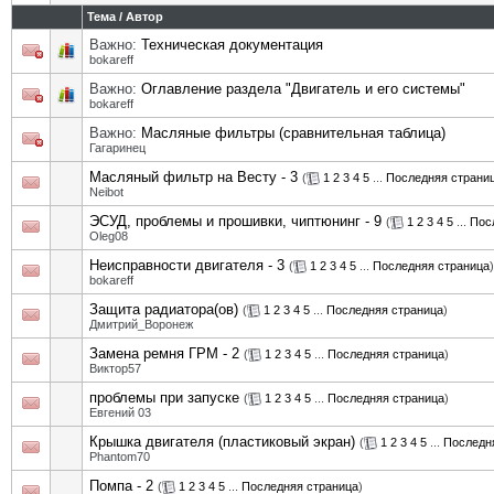
Тема
/
Автор
Важно:
Техническая документация
bokareff
Важно:
Оглавление раздела "Двигатель и его системы"
bokareff
Важно:
Масляные фильтры (сравнительная таблица)
Гагаринец
Масляный фильтр на Весту - 3
(
1
2
3
4
5
...
Последняя страни
Neibot
ЭСУД, проблемы и прошивки, чиптюнинг - 9
(
1
2
3
4
5
...
Пос
Oleg08
Неисправности двигателя - 3
(
1
2
3
4
5
...
Последняя страница
)
bokareff
Защита радиатора(ов)
(
1
2
3
4
5
...
Последняя страница
)
Дмитрий_Воронеж
Замена ремня ГРМ - 2
(
1
2
3
4
5
...
Последняя страница
)
Виктор57
проблемы при запуске
(
1
2
3
4
5
...
Последняя страница
)
Евгений 03
Крышка двигателя (пластиковый экран)
(
1
2
3
4
5
...
Последн
Phantom70
Помпа - 2
(
1
2
3
4
5
...
Последняя страница
)