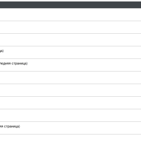
ца
)
ледняя страница
)
яя страница
)