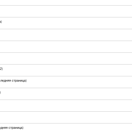
а
)
2
)
ледняя страница
)
)
дняя страница
)