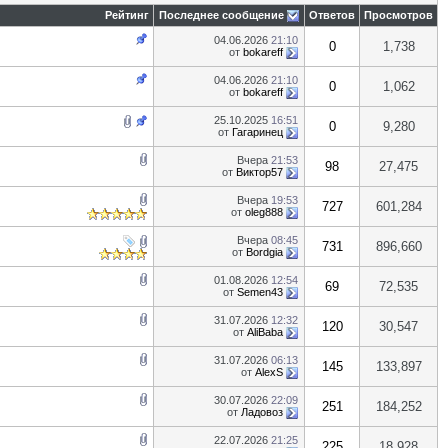
Рейтинг
Последнее сообщение
Ответов
Просмотров
04.06.2026
21:10
0
1,738
от
bokareff
04.06.2026
21:10
0
1,062
от
bokareff
25.10.2025
16:51
0
9,280
от
Гагаринец
Вчера
21:53
98
27,475
от
Виктор57
Вчера
19:53
727
601,284
от
oleg888
Вчера
08:45
731
896,660
от
Bordgia
01.08.2026
12:54
69
72,535
от
Semen43
31.07.2026
12:32
120
30,547
от
AliBaba
31.07.2026
06:13
145
133,897
от
AlexS
30.07.2026
22:09
251
184,252
от
Ладовоз
22.07.2026
21:25
225
18,928