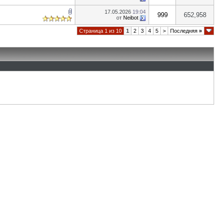
17.05.2026
19:04
999
652,958
от
Neibot
Страница 1 из 10
1
2
3
4
5
>
Последняя
»