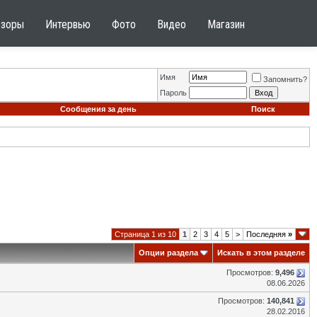
бзоры
Интервью
Фото
Видео
Магазин
Имя
Запомнить?
Пароль
Сообщения за день
Поиск
Страница 1 из 10
1
2
3
4
5
>
Последняя
»
Опции раздела
Искать в этом разделе
Просмотров:
9,496
08.06.2026
Просмотров:
140,841
28.02.2016