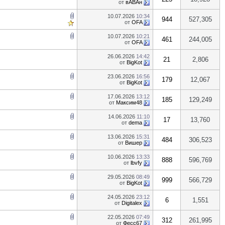
от
вАВАн
10.07.2026
10:34
944
527,305
от
OFA
10.07.2026
10:21
461
244,005
от
OFA
26.06.2026
14:42
21
2,806
от
BigKot
23.06.2026
16:56
179
12,067
от
BigKot
17.06.2026
13:12
185
129,249
от
Максим48
14.06.2026
11:10
17
13,760
от
dema
13.06.2026
15:31
484
306,523
от
Вишер
10.06.2026
13:33
888
596,769
от
lbvfy
29.05.2026
08:49
999
566,729
от
BigKot
24.05.2026
23:12
6
1,551
от
Digitalex
22.05.2026
07:49
312
261,995
от
Фесс67