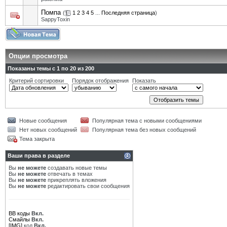
Помпа
(
1
2
3
4
5
...
Последняя страница
)
SappyToxin
Опции просмотра
Показаны темы с 1 по 20 из 200
Критерий сортировки
Порядок отображения
Показать
Новые сообщения
Популярная тема с новыми сообщениями
Нет новых сообщений
Популярная тема без новых сообщений
Тема закрыта
Ваши права в разделе
Вы
не можете
создавать новые темы
Вы
не можете
отвечать в темах
Вы
не можете
прикреплять вложения
Вы
не можете
редактировать свои сообщения
BB коды
Вкл.
Смайлы
Вкл.
[IMG]
код
Вкл.