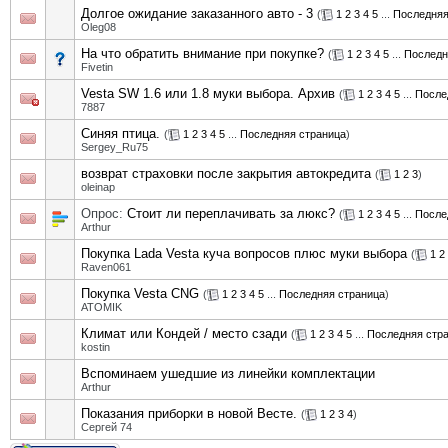
Долгое ожидание заказанного авто - 3
(
1
2
3
4
5
...
Последняя
Oleg08
На что обратить внимание при покупке?
(
1
2
3
4
5
...
Последн
Fivetin
Vesta SW 1.6 или 1.8 муки выбора. Архив
(
1
2
3
4
5
...
После
7887
Синяя птица.
(
1
2
3
4
5
...
Последняя страница
)
Sergey_Ru75
возврат страховки после закрытия автокредита
(
1
2
3
)
oleinap
Опрос:
Стоит ли переплачивать за люкс?
(
1
2
3
4
5
...
После
Arthur
Покупка Lada Vesta куча вопросов плюс муки выбора
(
1
2
Raven061
Покупка Vesta CNG
(
1
2
3
4
5
...
Последняя страница
)
ATOMIK
Климат или Кондей / место сзади
(
1
2
3
4
5
...
Последняя стр
kostin
Вспоминаем ушедшие из линейки комплектации
Arthur
Показания приборки в новой Весте.
(
1
2
3
4
)
Сергей 74