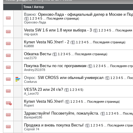
Тема
/
Автор
Важно:
Орехово-Лада - официальный дилер в Москве и П
(
1
2
3
4
5
...
Последняя страница
)
Орехово-Лада
Vesta SW 1.6 или 1.8 муки выбора - 3
(
1
2
3
4
5
...
Последняя 
mig-quick
Купил Vesta NG.Улет! - 2
(
1
2
3
4
5
...
Последняя страница
)
Kol888
Обкатка Весты
(
1
2
3
4
5
...
Последняя страница
)
vaz2170
Покупка Весты по гос программам
(
1
2
3
4
5
...
Последняя стр
Andrey251978
Опрос:
SW CROSS или обычный универсал
(
1
2
3
4
5
...
Пос
Coelurus
VESTA 23 или 24 г/в?
(
1
2
3
4
5
)
A_Leon70
Купил Vesta NG.Улет!
(
1
2
3
4
5
...
Последняя страница
)
Rupert
Здравствуйте! Посоветуйте, пожалуйста.
(
1
2
3
4
5
...
После
Валерий186
Продажа и вновь покупка Весты!
(
1
2
3
4
5
...
Последняя стра
Сергей 74