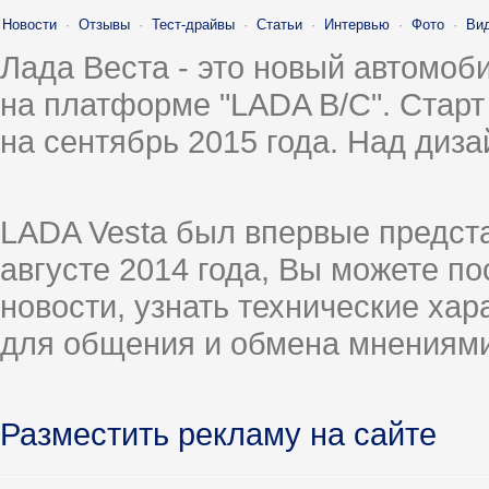
Новости
·
Отзывы
·
Тест-драйвы
·
Статьи
·
Интервью
·
Фото
·
Ви
Лада Веста - это новый автомо
на платформе "LADA B/C". Старт
на сентябрь 2015 года. Над диз
LADA Vesta был впервые предст
августе 2014 года, Вы можете п
новости, узнать технические ха
для общения и обмена мнениями
Разместить рекламу на сайте