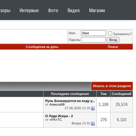
бзоры
Интервью
Фото
Видео
Магазин
Имя
Запомнить?
Пароль
Сообщения за день
Поиск
Искать в этом разделе
Последнее сообщение
Тем
Сообщений
Руль Блокируется на ходу у...
1,108
25,574
от
АлексейФ
27.06.2026
22:38
О Ладе Искра - 2
276
6,110
от
<FK<TC
Вчера
10:40