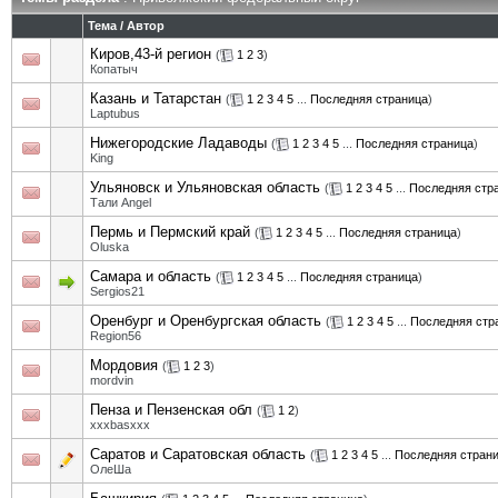
Тема
/
Автор
Киров,43-й регион
(
1
2
3
)
Копатыч
Казань и Татарстан
(
1
2
3
4
5
...
Последняя страница
)
Laptubus
Нижегородские Ладаводы
(
1
2
3
4
5
...
Последняя страница
)
King
Ульяновск и Ульяновская область
(
1
2
3
4
5
...
Последняя стр
Тали Angel
Пермь и Пермский край
(
1
2
3
4
5
...
Последняя страница
)
Oluska
Самара и область
(
1
2
3
4
5
...
Последняя страница
)
Sergios21
Оренбург и Оренбургская область
(
1
2
3
4
5
...
Последняя стр
Region56
Мордовия
(
1
2
3
)
mordvin
Пенза и Пензенская обл
(
1
2
)
xxxbasxxx
Саратов и Саратовская область
(
1
2
3
4
5
...
Последняя стран
ОлеШа