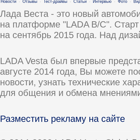
Новости
·
Отзывы
·
Тест-драйвы
·
Статьи
·
Интервью
·
Фото
·
Ви
Лада Веста - это новый автомо
на платформе "LADA B/C". Старт
на сентябрь 2015 года. Над диз
LADA Vesta был впервые предст
августе 2014 года, Вы можете п
новости, узнать технические ха
для общения и обмена мнениями
Разместить рекламу на сайте