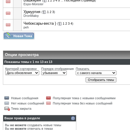
Башкирия
(
1
2
3
4
5
...
Последняя страница
)
Espo-Monster
Удмуртия
(
1
2
3
)
DronMaloy
Чебоксары-веста )
(
1
2
3
4
)
peh
Опции просмотра
Показаны темы с 1 по 13 из 13
Критерий сортировки
Порядок отображения
Показать
Новые сообщения
Популярная тема с новыми сообщениями
Нет новых сообщений
Популярная тема без новых сообщений
Тема закрыта
Ваши права в разделе
Вы
не можете
создавать новые темы
Вы
не можете
отвечать в темах