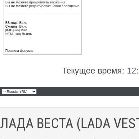
Вы
не можете
прикреплять вложения
Вы
не можете
редактировать свои сообщения
BB коды
Вкл.
Смайлы
Вкл.
[IMG]
код
Вкл.
HTML код
Выкл.
Правила форума
Текущее время:
12
ЛАДА ВЕСТА (LADA VES