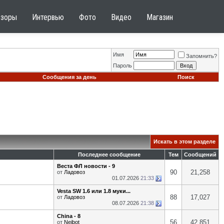
бзоры
Интервью
Фото
Видео
Магазин
Имя
Запомнить?
Пароль
Сообщения за день
Поиск
Искать в этом разделе
Последнее сообщение
Тем
Сообщений
Веста ФЛ новости - 9
90
21,258
от
Ладовоз
01.07.2026
21:33
Vesta SW 1.6 или 1.8 муки...
88
17,027
от
Ладовоз
08.07.2026
21:38
China - 8
56
42,851
от
Neibot