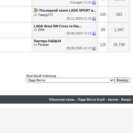
Сегодня
13:40
Последний сезон LADA SPORT в...
105
183
от
Тимур777
25.11.2019
01:28
LADA Vesta SW Cross vs Kia...
89
1,947
от
OFA
26.08.2023
10:16
Пантера Лайф24
125
19,739
от
Ризван
05.08.2026
20:18
Быстрый переход
Обратная связь
-
Лада Веста Клуб
-
Архив
-
Вверх