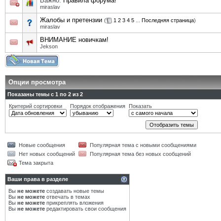
Важно:
Правила форума!
miraslav
Жалобы и претензии
(
1
2
3
4
5
...
Последняя страница
)
miraslav
ВНИМАНИЕ новичкам!
Jekson
Опции просмотра
Показаны темы с 1 по 2 из 2
Критерий сортировки
Порядок отображения
Показать
Новые сообщения
Популярная тема с новыми сообщениями
Нет новых сообщений
Популярная тема без новых сообщений
Тема закрыта
Ваши права в разделе
Вы
не можете
создавать новые темы
Вы
не можете
отвечать в темах
Вы
не можете
прикреплять вложения
Вы
не можете
редактировать свои сообщения