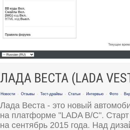
BB коды
Вкл.
Смайлы
Вкл.
[IMG]
код
Вкл.
HTML код
Выкл.
Правила форума
Текущее врем
ЛАДА ВЕСТА (LADA VES
Новости
·
Отзывы
·
Тест-драйвы
·
Статьи
·
Интервью
·
Фото
·
Ви
Лада Веста - это новый автомо
на платформе "LADA B/C". Старт
на сентябрь 2015 года. Над диз