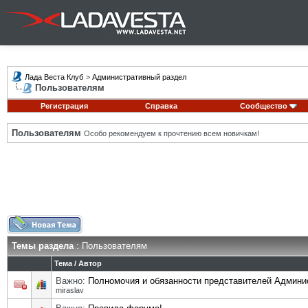
Лада Веста Клуб
>
Административный раздел
Пользователям
Регистрация
Справка
Сообщество
Пользователям
Особо рекомендуем к прочтению всем новичкам!
Темы раздела
: Пользователям
Тема
/
Автор
Важно:
Полномочия и обязанности представителей Админи
miraslav