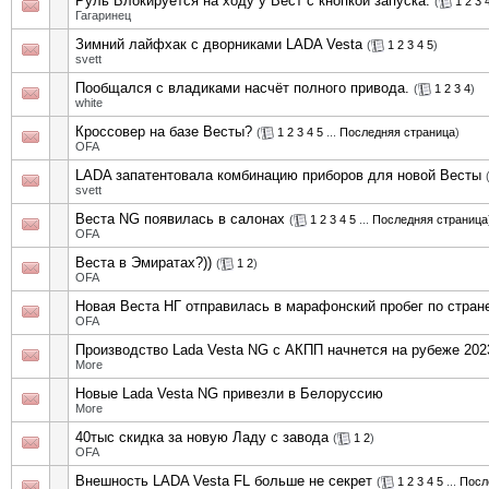
Руль Блокируется на ходу у Вест с кнопкой запуска.
(
1
2
3
Гагаринец
Зимний лайфхак с дворниками LADA Vesta
(
1
2
3
4
5
)
svett
Пообщался с владиками насчёт полного привода.
(
1
2
3
4
)
white
Кроссовер на базе Весты?
(
1
2
3
4
5
...
Последняя страница
)
OFA
LADA запатентовала комбинацию приборов для новой Весты
svett
Веста NG появилась в салонах
(
1
2
3
4
5
...
Последняя страница
OFA
Веста в Эмиратах?))
(
1
2
)
OFA
Новая Веста НГ отправилась в марафонский пробег по стран
OFA
Производство Lada Vesta NG с АКПП начнется на рубеже 2023
More
Новые Lada Vesta NG привезли в Белоруссию
More
40тыс скидка за новую Ладу с завода
(
1
2
)
OFA
Внешность LADA Vesta FL больше не секрет
(
1
2
3
4
5
...
Посл