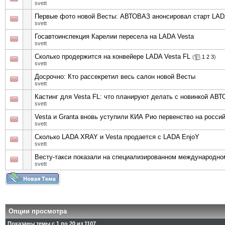
svett
Первые фото новой Весты: АВТОВАЗ анонсировал старт LADA
svett
Госавтоинспекция Карелии пересела на LADA Vesta
svett
Сколько продержится на конвейере LADA Vesta FL
(
1
2
3
)
svett
Досрочно: Кто рассекретил весь салон новой Весты
svett
Кастинг для Vesta FL: что планируют делать с новинкой АВ
svett
Vesta и Granta вновь уступили КИА Рио первенство на росси
svett
Сколько LADA XRAY и Vesta продается с LADA EnjoY
svett
Весту-такси показали на специализированном международн
svett
Опции просмотра
Показаны темы с 1 по 20 из 1107