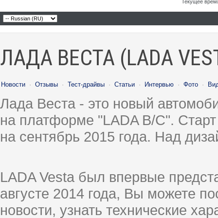
Текущее врем
ЛАДА ВЕСТА (LADA VES
Новости
·
Отзывы
·
Тест-драйвы
·
Статьи
·
Интервью
·
Фото
·
Ви
Лада Веста - это новый автомо
на платформе "LADA B/C". Старт
на сентябрь 2015 года. Над диз
LADA Vesta был впервые предст
августе 2014 года, Вы можете п
новости, узнать технические ха