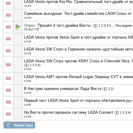
LADA Vesta против Kia Rio. Сравнительный тест-драйв от 
svett
Семейные выходные: Тест-драйв семейства LADA Cross от
svett
Опрос:
Прошёл 4 тест-драйва Весты.
(
1
2
3
4
5
...
Последняя 
РОБОТЯГ
LADA Vesta против Vesta Sport в тест-драйве от портала 
svett
LADA Vesta SW Cross в Германии назвали «достойным авт
svett
LADA Vesta SW Cross против XRAY Cross и Chevrolet Niva.
(
1
2
3
4
)
svett
LADA Vesta АМТ против Renault Logan Stepway CVT в зимн
svett
В Австрии оценили универсал Лада Веста
(
1
2
)
svett
Первый тест LADA Vesta Sport от портала «Автомобили.ру»
svett
На Весте протестировали систему LADA Connect
(
1
2
3
4
)
svett