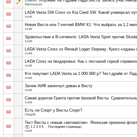
Важно:
Клубный тест-драйв Лада Веста: запись участников
Wishmaster
LADA Vesta SW Cross vs Kia Ceed SW: Какой универсал лу
svett
Новая Веста или 7-летний BMW X1: Что выбрать за 1,2 ми
svett
Удовольствие в В-сегменте: LADA Vesta Sport против Skoda R
svett
LADA Vesta Cross vs Renault Logan Stepway: Кросс-седаны
svett
LADA Cross на бездорожье: Как с песчаной горкой справили
svett
Кто покупает LADA Vesta за 1 000 000 р? Тест-драйв от Ла
svett
Зачем АИФ запихнул диван в Весту
svett
Самая дорогая Гранта против базовой Весты. Сравнительны
svett
Есть ли Спорт у Весты Спорт?
Oleg08
Тест Весты с новым «автоматом». Японская прокачка фла
(
1
2
3
4
5
...
Последняя страница
)
svett