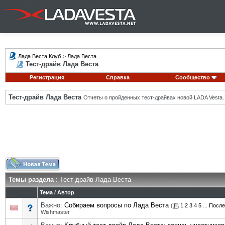
Лада Веста Клуб
>
Лада Веста
Тест-драйв Лада Веста
Регистрация
Справка
Сообщество
Тест-драйв Лада Веста
Отчеты о пройденных тест-драйвах новой LADA Vesta.
Темы раздела
: Тест-драйв Лада Веста
Тема
/
Автор
Важно:
Собираем вопросы по Лада Веста
(
1
2
3
4
5
...
После
Wishmaster