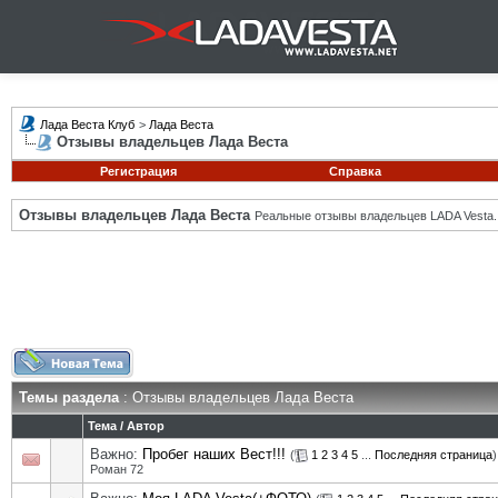
Лада Веста Клуб
>
Лада Веста
Отзывы владельцев Лада Веста
Регистрация
Справка
Отзывы владельцев Лада Веста
Реальные отзывы владельцев LADA Vesta.
Темы раздела
: Отзывы владельцев Лада Веста
Тема
/
Автор
Важно:
Пробег наших Вест!!!
(
1
2
3
4
5
...
Последняя страница
)
Роман 72