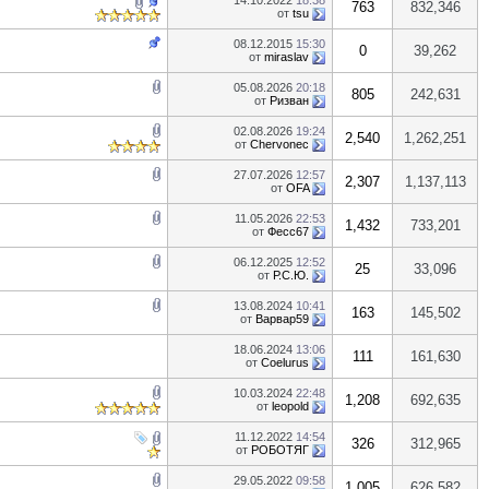
14.10.2022
18:38
763
832,346
от
tsu
08.12.2015
15:30
0
39,262
от
miraslav
05.08.2026
20:18
805
242,631
от
Ризван
02.08.2026
19:24
2,540
1,262,251
от
Chervonec
27.07.2026
12:57
2,307
1,137,113
от
OFA
11.05.2026
22:53
1,432
733,201
от
Фесс67
06.12.2025
12:52
25
33,096
от
Р.С.Ю.
13.08.2024
10:41
163
145,502
от
Варвар59
18.06.2024
13:06
111
161,630
от
Coelurus
10.03.2024
22:48
1,208
692,635
от
leopold
11.12.2022
14:54
326
312,965
от
РОБОТЯГ
29.05.2022
09:58
1,005
626,582