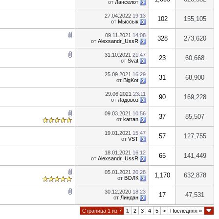
от
Ланселот
27.04.2022
19:13
102
155,105
от
Мыссык
09.11.2021
14:08
328
273,620
от
Alexsandr_UssR
31.10.2021
21:47
23
60,668
от
Svat
25.09.2021
16:29
31
68,900
от
BigKot
29.06.2021
23:11
90
169,228
от
Ладовоз
09.03.2021
10:56
37
85,507
от
katran
19.01.2021
15:47
57
127,755
от
VST
18.01.2021
16:12
65
141,449
от
Alexsandr_UssR
05.01.2021
20:28
1,170
632,878
от
ВОЛК
30.12.2020
18:23
17
47,531
от
Линдан
Страница 1 из 7
1
2
3
4
5
>
Последняя
»