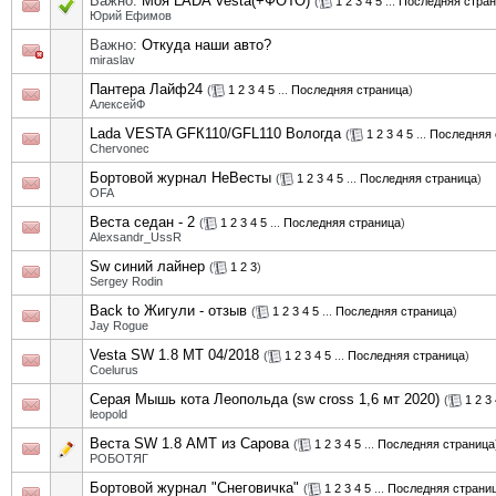
Важно:
Моя LADA Vesta(+ФОТО)
(
1
2
3
4
5
...
Последняя стра
Юрий Ефимов
Важно:
Откуда наши авто?
miraslav
Пантера Лайф24
(
1
2
3
4
5
...
Последняя страница
)
АлексейФ
Lada VESTA GFК110/GFL110 Вологда
(
1
2
3
4
5
...
Последняя 
Chervonec
Бортовой журнал НеВесты
(
1
2
3
4
5
...
Последняя страница
)
OFA
Веста седан - 2
(
1
2
3
4
5
...
Последняя страница
)
Alexsandr_UssR
Sw синий лайнер
(
1
2
3
)
Sergey Rodin
Back to Жигули - отзыв
(
1
2
3
4
5
...
Последняя страница
)
Jay Rogue
Vesta SW 1.8 MT 04/2018
(
1
2
3
4
5
...
Последняя страница
)
Coelurus
Серая Мышь кота Леопольда (sw cross 1,6 мт 2020)
(
1
2
3
leopold
Веста SW 1.8 АМТ из Сарова
(
1
2
3
4
5
...
Последняя страница
РОБОТЯГ
Бортовой журнал "Снеговичка"
(
1
2
3
4
5
...
Последняя страни