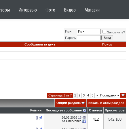
бзоры
Интервью
Фото
Видео
Магазин
Имя
Запомнить?
Пароль
Сообщения за день
Поиск
Страница 1 из 7
1
2
3
4
5
>
Последняя
»
Опции раздела
Искать в этом разделе
Рейтинг
Последнее сообщение
Ответов
Просмотров
26.02.2026
13:45
412
542,103
от
Chervonec