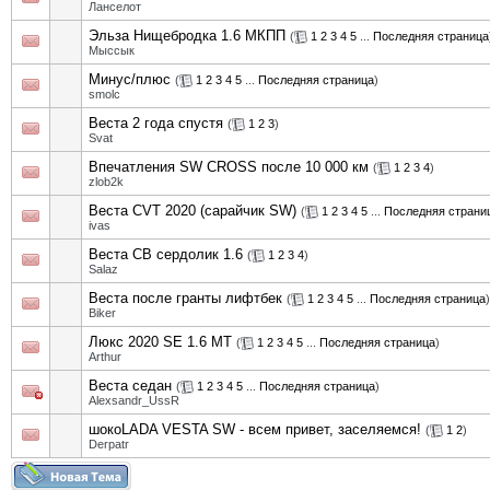
Ланселот
Эльза Нищебродка 1.6 МКПП
(
1
2
3
4
5
...
Последняя страница
Мыссык
Минус/плюс
(
1
2
3
4
5
...
Последняя страница
)
smolc
Веста 2 года спустя
(
1
2
3
)
Svat
Впечатления SW CROSS после 10 000 км
(
1
2
3
4
)
zlob2k
Веста CVT 2020 (сарайчик SW)
(
1
2
3
4
5
...
Последняя страни
ivas
Веста СВ сердолик 1.6
(
1
2
3
4
)
Salaz
Веста после гранты лифтбек
(
1
2
3
4
5
...
Последняя страница
)
Biker
Люкс 2020 SE 1.6 MT
(
1
2
3
4
5
...
Последняя страница
)
Arthur
Веста седан
(
1
2
3
4
5
...
Последняя страница
)
Alexsandr_UssR
шокоLADA VESTA SW - всем привет, заселяемся!
(
1
2
)
Derpatr