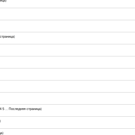
ница
)
страница
)
4
5
...
Последняя страница
)
)
ца
)