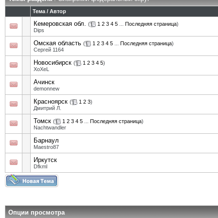
Тема
/
Автор
Кемеровская обл.
(
1
2
3
4
5
...
Последняя страница
)
Dips
Омская область
(
1
2
3
4
5
...
Последняя страница
)
Сергей 1164
Новосибирск
(
1
2
3
4
5
)
XoXeL
Ачинск
demonnew
Красноярск
(
1
2
3
)
Дмитрий Л.
Томск
(
1
2
3
4
5
...
Последняя страница
)
Nachtwandler
Барнаул
Maestro87
Иркутск
Dfkml
Опции просмотра