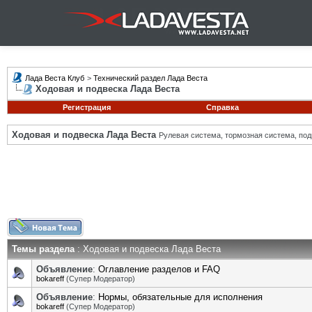
Лада Веста Клуб
>
Технический раздел Лада Веста
Ходовая и подвеска Лада Веста
Регистрация
Справка
Ходовая и подвеска Лада Веста
Рулевая система, тормозная система, подв
Темы раздела
: Ходовая и подвеска Лада Веста
Объявление
:
Оглавление разделов и FAQ
bokareff
(Супер Модератор)
Объявление
:
Нормы, обязательные для исполнения
bokareff
(Супер Модератор)