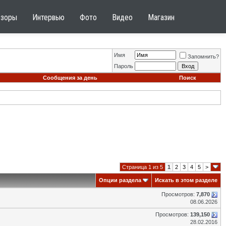
бзоры
Интервью
Фото
Видео
Магазин
Имя
Запомнить?
Пароль
Сообщения за день
Поиск
Страница 1 из 5
1
2
3
4
5
>
Опции раздела
Искать в этом разделе
Просмотров:
7,870
08.06.2026
Просмотров:
139,150
28.02.2016