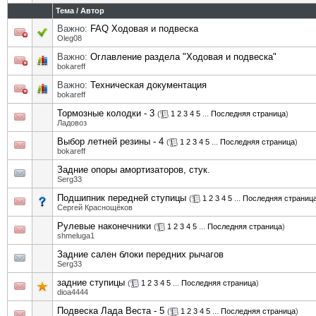
Тема
/
Автор
Важно:
FAQ Ходовая и подвеска
Oleg08
Важно:
Оглавление раздела "Ходовая и подвеска"
bokareff
Важно:
Техническая документация
bokareff
Тормозные колодки - 3
(
1
2
3
4
5
...
Последняя страница
)
Ладовоз
Выбор летней резины - 4
(
1
2
3
4
5
...
Последняя страница
)
bokareff
Задние опоры амортизаторов, стук.
Serg33
Подшипник передней ступицы
(
1
2
3
4
5
...
Последняя страниц
Сергей Краснощёков
Рулевые наконечники
(
1
2
3
4
5
...
Последняя страница
)
shmeluga1
Задние сален блоки передних рычагов
Serg33
задние ступицы
(
1
2
3
4
5
...
Последняя страница
)
dioa4444
Подвеска Лада Веста - 5
(
1
2
3
4
5
...
Последняя страница
)