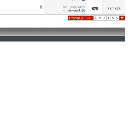
18.01.2026
13:59
629
379,575
от
mig-quick
Страница 1 из 5
1
2
3
4
5
>