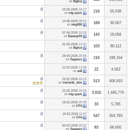
от
BigKot
15.06.2026
16:27
219
55,038
от
mig-quick
14.06.2026
08:52
169
30,067
от
oleg888
07.06.2026
19:35
143
18,058
от
Варвар59
01.05.2026
13:32
103
80,112
от
BigKot
28.04.2026
20:59
216
198,164
от
Ладовоз
12.03.2026
12:08
22
4,562
от
aalf
25.02.2026
16:13
513
408,910
от
mehanik_disk
22.02.2026
19:26
3,010
1,445,770
от
mig-quick
16.02.2026
20:36
33
5,785
от
OFA
16.02.2026
11:07
547
354,783
от
OFA
03.02.2026
20:22
83
68,650
от
Ладовоз