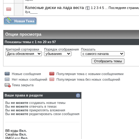
Колесные диски на лада веста
(
1
2
3
4
5
...
Последняя страни
ilya____
Опции просмотра
Показаны темы с 1 по 20 из 97
Критерий сортировки
Порядок отображения
Показать
Новые сообщения
Популярная тема с новыми сообщениями
Нет новых сообщений
Популярная тема без новых сообщений
Тема закрыта
Ваши права в разделе
Вы
не можете
создавать новые темы
Вы
не можете
отвечать в темах
Вы
не можете
прикреплять вложения
Вы
не можете
редактировать свои сообщения
BB коды
Вкл.
Смайлы
Вкл.
[IMG]
код
Вкл.