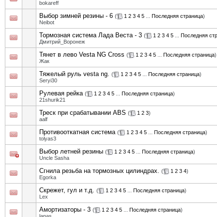
bokareff
Выбор зимней резины - 6
(
1
2
3
4
5
...
Последняя страница
)
Neibot
Тормозная система Лада Веста - 3
(
1
2
3
4
5
...
Последняя ст
Дмитрий_Воронеж
Тянет в лево Vesta NG Cross
(
1
2
3
4
5
...
Последняя страница
)
Жак
Тяжелый руль vesta ng.
(
1
2
3
4
5
...
Последняя страница
)
Seryi30
Рулевая рейка
(
1
2
3
4
5
...
Последняя страница
)
21shurik21
Треск при срабатывании ABS
(
1
2
3
)
aalf
Противооткатная система
(
1
2
3
4
5
...
Последняя страница
)
tolyas3
Выбор летней резины
(
1
2
3
4
5
...
Последняя страница
)
Uncle Sasha
Сгнила резьба на тормозных цилиндрах.
(
1
2
3
4
)
Egorka
Cкрежет, гул и т.д.
(
1
2
3
4
5
...
Последняя страница
)
Lex
Амортизаторы - 3
(
1
2
3
4
5
...
Последняя страница
)
lapas