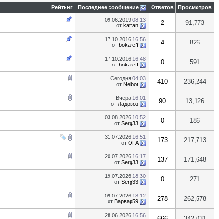
Рейтинг
Последнее сообщение
Ответов
Просмотров
09.06.2019
08:13
2
91,773
от
katran
17.10.2016
16:56
4
826
от
bokareff
17.10.2016
16:48
0
591
от
bokareff
Сегодня
04:03
410
236,244
от
Neibot
Вчера
16:01
90
13,126
от
Ладовоз
03.08.2026
10:52
0
186
от
Serg33
31.07.2026
16:51
173
217,713
от
OFA
20.07.2026
16:17
137
171,648
от
Serg33
19.07.2026
18:30
0
271
от
Serg33
09.07.2026
18:12
278
262,578
от
Варвар59
28.06.2026
16:56
666
342,031