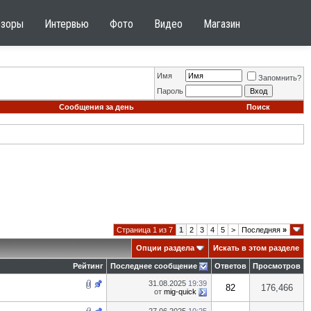
бзоры
Интервью
Фото
Видео
Магазин
Имя
Запомнить?
Пароль
Сообщения за день
Поиск
Страница 1 из 7
1
2
3
4
5
>
Последняя
»
Опции раздела
Искать в этом разделе
Рейтинг
Последнее сообщение
Ответов
Просмотров
31.08.2025
19:39
82
176,466
от
mig-quick