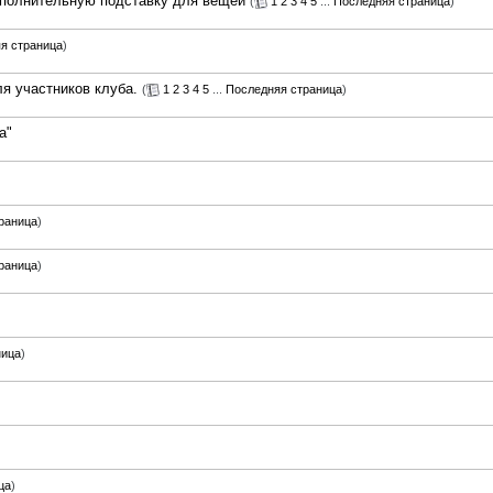
ополнительную подставку для вещей
(
1
2
3
4
5
...
Последняя страница
)
я страница
)
я участников клуба.
(
1
2
3
4
5
...
Последняя страница
)
a"
раница
)
раница
)
ница
)
ца
)