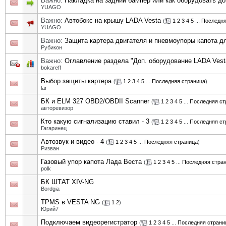
Важно:
Накладка на задний бампер или как оборудовать д
YUAGO
Важно:
Автобокс на крышу LADA Vesta
(
1
2
3
4
5
...
Последня
YUAGO
Важно:
Защита картера двигателя и пневмоупоры капота дл
Рубикон
Важно:
Оглавление раздела "Доп. оборудование LADA Vest
bokareff
Выбор защиты картера
(
1
2
3
4
5
...
Последняя страница
)
lar
БК и ELM 327 OBD2/OBDII Scanner
(
1
2
3
4
5
...
Последняя ст
авторевизор
Кто какую сигнализацию ставил - 3
(
1
2
3
4
5
...
Последняя ст
Гагаринец
Автозвук и видео - 4
(
1
2
3
4
5
...
Последняя страница
)
Ризван
Газовый упор капота Лада Веста
(
1
2
3
4
5
...
Последняя стра
polk
БК ШТАТ XIV-NG
Bordgia
TPMS в VESTA NG
(
1
2
)
Юрий7
Подключаем видеорегистратор
(
1
2
3
4
5
...
Последняя страни