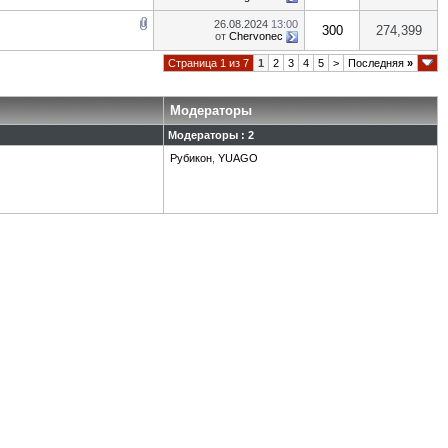
26.08.2024
13:00
300
274,399
от
Chervonec
Страница 1 из 7
1
2
3
4
5
>
Последняя
»
Модераторы
Модераторы : 2
Рубикон
,
YUAGO