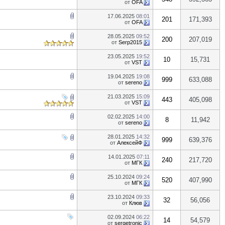
от
OFA
17.06.2025
08:01
201
171,393
от
OFA
28.05.2025
09:52
200
207,019
от
Serp2015
23.05.2025
19:52
10
15,731
от
VST
19.04.2025
19:08
999
633,088
от
sereno
21.03.2025
15:09
443
405,098
от
VST
02.02.2025
14:00
8
11,942
от
sereno
28.01.2025
14:32
999
639,376
от
АлексейФ
14.01.2025
07:11
240
217,720
от
МГК
25.10.2024
09:24
520
407,990
от
МГК
23.10.2024
09:33
32
56,056
от
Клюв
02.09.2024
06:22
14
54,579
от
sergetronic