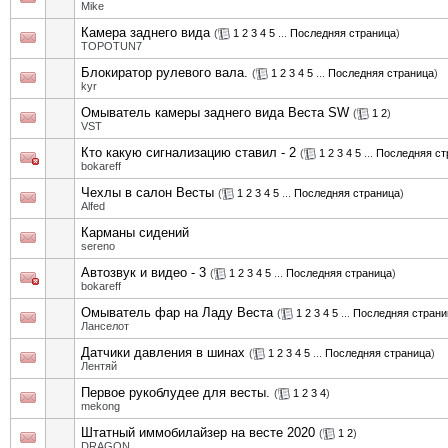
Mike
Камера заднего вида
(
1
2
3
4
5
...
Последняя страница
)
TOPOTUN7
Блокиратор рулевого вала.
(
1
2
3
4
5
...
Последняя страница
)
kyr
Омыватель камеры заднего вида Веста SW
(
1
2
)
VST
Кто какую сигнализацию ставил - 2
(
1
2
3
4
5
...
Последняя ст
bokareff
Чехлы в салон Весты
(
1
2
3
4
5
...
Последняя страница
)
Alfed
Карманы сидений
sereno
Автозвук и видео - 3
(
1
2
3
4
5
...
Последняя страница
)
bokareff
Омыватель фар на Ладу Веста
(
1
2
3
4
5
...
Последняя страни
Ланселот
Датчики давления в шинах
(
1
2
3
4
5
...
Последняя страница
)
Лентяй
Первое рукоблудее для весты.
(
1
2
3
4
)
mekong
Штатный иммобилайзер на весте 2020
(
1
2
)
DRAGON