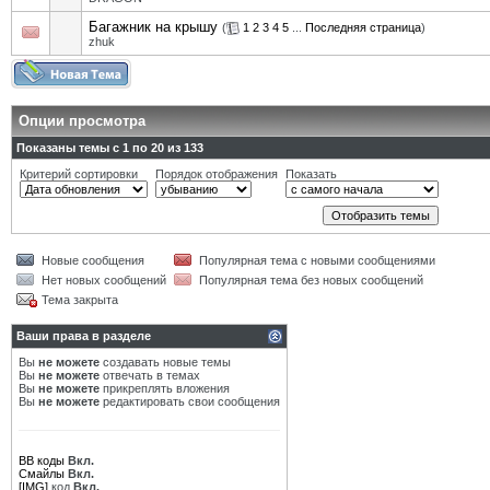
Багажник на крышу
(
1
2
3
4
5
...
Последняя страница
)
zhuk
Опции просмотра
Показаны темы с 1 по 20 из 133
Критерий сортировки
Порядок отображения
Показать
Новые сообщения
Популярная тема с новыми сообщениями
Нет новых сообщений
Популярная тема без новых сообщений
Тема закрыта
Ваши права в разделе
Вы
не можете
создавать новые темы
Вы
не можете
отвечать в темах
Вы
не можете
прикреплять вложения
Вы
не можете
редактировать свои сообщения
BB коды
Вкл.
Смайлы
Вкл.
[IMG]
код
Вкл.