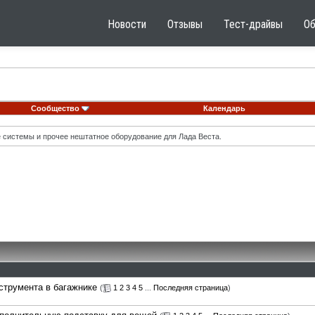
Новости
Отзывы
Тест-драйвы
О
Сообщество
Календарь
ые системы и прочее нештатное оборудование для Лада Веста.
струмента в багажнике
(
1
2
3
4
5
...
Последняя страница
)