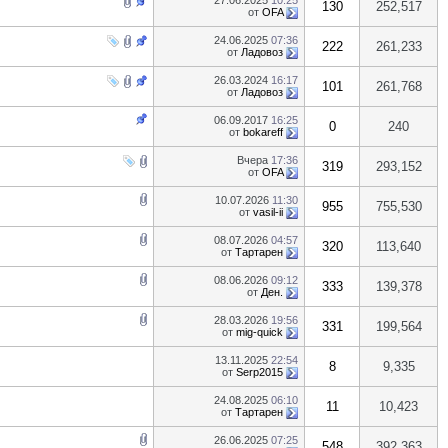
27.06.2025
10:25
130
252,517
от
OFA
24.06.2025
07:36
222
261,233
от
Ладовоз
26.03.2024
16:17
101
261,768
от
Ладовоз
06.09.2017
16:25
0
240
от
bokareff
Вчера
17:36
319
293,152
от
OFA
10.07.2026
11:30
955
755,530
от
vasil-ii
08.07.2026
04:57
320
113,640
от
Тартарен
08.06.2026
09:12
333
139,378
от
Ден.
28.03.2026
19:56
331
199,564
от
mig-quick
13.11.2025
22:54
8
9,335
от
Serp2015
24.08.2025
06:10
11
10,423
от
Тартарен
26.06.2025
07:25
548
392,363