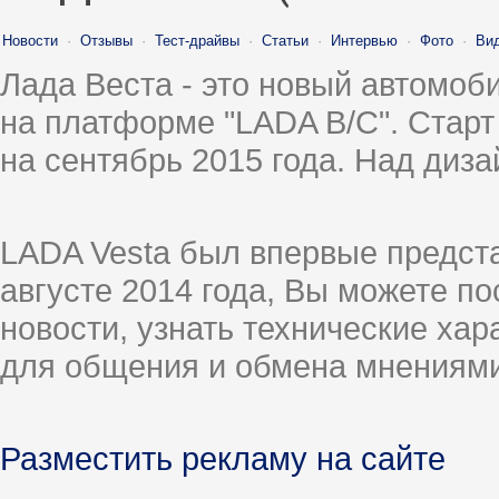
Новости
·
Отзывы
·
Тест-драйвы
·
Статьи
·
Интервью
·
Фото
·
Ви
Лада Веста - это новый автомо
на платформе "LADA B/C". Старт
на сентябрь 2015 года. Над диз
LADA Vesta был впервые предст
августе 2014 года, Вы можете п
новости, узнать технические ха
для общения и обмена мнениями
Разместить рекламу на сайте