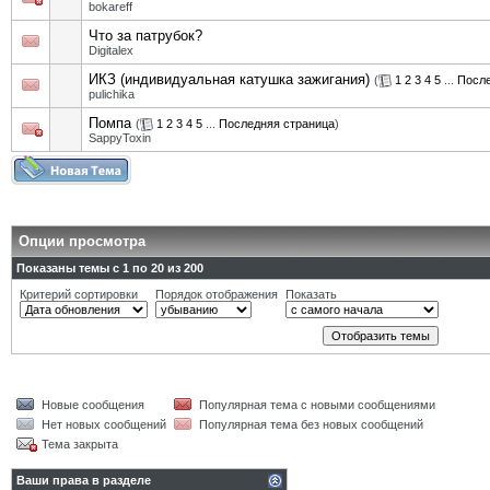
bokareff
Что за патрубок?
Digitalex
ИКЗ (индивидуальная катушка зажигания)
(
1
2
3
4
5
...
После
pulichika
Помпа
(
1
2
3
4
5
...
Последняя страница
)
SappyToxin
Опции просмотра
Показаны темы с 1 по 20 из 200
Критерий сортировки
Порядок отображения
Показать
Новые сообщения
Популярная тема с новыми сообщениями
Нет новых сообщений
Популярная тема без новых сообщений
Тема закрыта
Ваши права в разделе