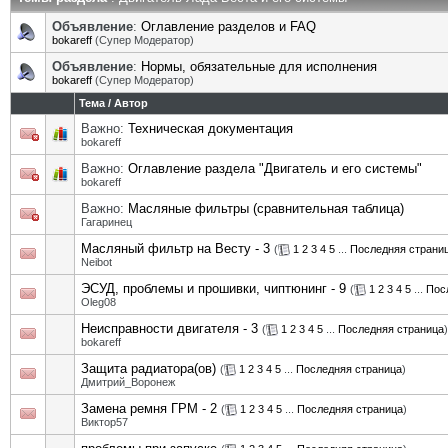
Объявление
:
Оглавление разделов и FAQ
bokareff
(Супер Модератор)
Объявление
:
Нормы, обязательные для исполнения
bokareff
(Супер Модератор)
Тема
/
Автор
Важно:
Техническая документация
bokareff
Важно:
Оглавление раздела "Двигатель и его системы"
bokareff
Важно:
Масляные фильтры (сравнительная таблица)
Гагаринец
Масляный фильтр на Весту - 3
(
1
2
3
4
5
...
Последняя страни
Neibot
ЭСУД, проблемы и прошивки, чиптюнинг - 9
(
1
2
3
4
5
...
Пос
Oleg08
Неисправности двигателя - 3
(
1
2
3
4
5
...
Последняя страница
)
bokareff
Защита радиатора(ов)
(
1
2
3
4
5
...
Последняя страница
)
Дмитрий_Воронеж
Замена ремня ГРМ - 2
(
1
2
3
4
5
...
Последняя страница
)
Виктор57