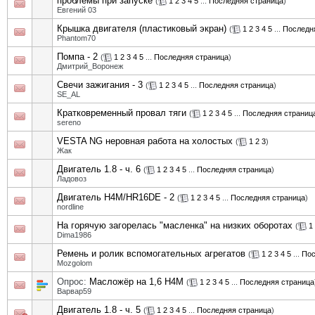
проблемы при запуске
(
1
2
3
4
5
...
Последняя страница
)
Евгений 03
Крышка двигателя (пластиковый экран)
(
1
2
3
4
5
...
Последн
Phantom70
Помпа - 2
(
1
2
3
4
5
...
Последняя страница
)
Дмитрий_Воронеж
Свечи зажигания - 3
(
1
2
3
4
5
...
Последняя страница
)
SE_AL
Кратковременный провал тяги
(
1
2
3
4
5
...
Последняя страниц
sereno
VESTA NG неровная работа на холостых
(
1
2
3
)
Жак
Двигатель 1.8 - ч. 6
(
1
2
3
4
5
...
Последняя страница
)
Ладовоз
Двигатель H4M/HR16DE - 2
(
1
2
3
4
5
...
Последняя страница
)
nordline
На горячую загорелась "масленка" на низких оборотах
(
1
Dima1986
Ремень и ролик вспомогательных агрегатов
(
1
2
3
4
5
...
Пос
Mozgolom
Опрос:
Масложёр на 1,6 Н4М
(
1
2
3
4
5
...
Последняя страница
Варвар59
Двигатель 1.8 - ч. 5
(
1
2
3
4
5
...
Последняя страница
)