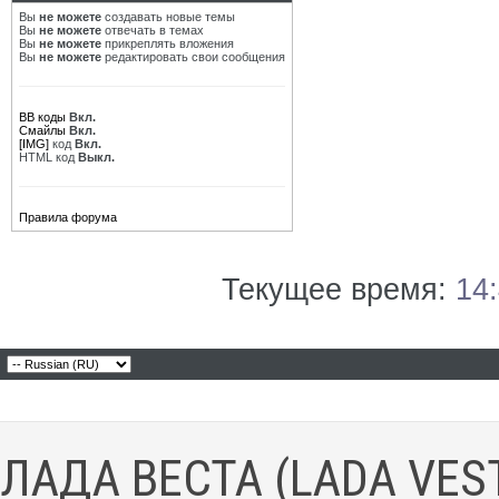
Вы
не можете
создавать новые темы
Вы
не можете
отвечать в темах
Вы
не можете
прикреплять вложения
Вы
не можете
редактировать свои сообщения
BB коды
Вкл.
Смайлы
Вкл.
[IMG]
код
Вкл.
HTML код
Выкл.
Правила форума
Текущее время:
14
ЛАДА ВЕСТА (LADA VES