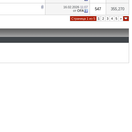
16.02.2026
11:07
547
355,270
от
OFA
Страница 1 из 5
1
2
3
4
5
>