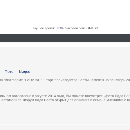
Текущее время:
09:04
. Часовой пояс GMT +3.
·
Фото
·
Видео
на платформе "LADA B/C". Старт производства Весты намечен на сентябрь 20
льном автосалоне в августе 2014 года, Вы можете посмотреть фото Лада Вес
ки автомобиля. Форум Лада Веста открыт для общения и обмена мнениями о 