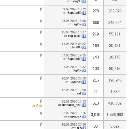
от
Serg33
09.07.2026
18:12
278
262,676
от
Варвар59
28.06.2026
16:56
666
342,224
от
BigKot
15.06.2026
16:27
219
55,121
от
mig-quick
14.06.2026
08:52
169
30,131
от
oleg888
07.06.2026
19:35
143
18,176
от
Варвар59
01.05.2026
13:32
103
80,215
от
BigKot
28.04.2026
20:59
216
198,246
от
Ладовоз
12.03.2026
12:08
22
4,589
от
aalf
25.02.2026
16:13
513
410,832
от
mehanik_disk
22.02.2026
19:26
3,010
1,446,983
от
mig-quick
16.02.2026
20:36
33
5,827
от
OFA