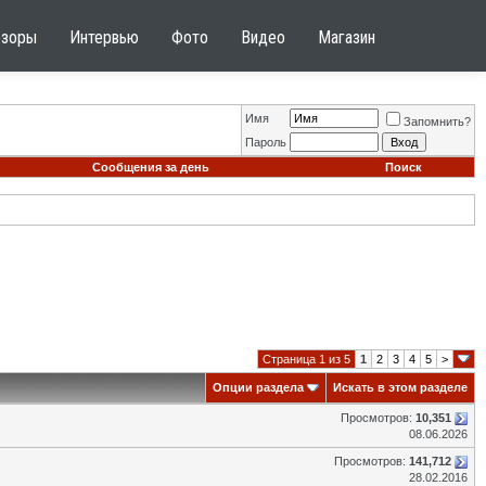
бзоры
Интервью
Фото
Видео
Магазин
Имя
Запомнить?
Пароль
Сообщения за день
Поиск
Страница 1 из 5
1
2
3
4
5
>
Опции раздела
Искать в этом разделе
Просмотров:
10,351
08.06.2026
Просмотров:
141,712
28.02.2016