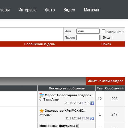
бзоры
Интервью
Фото
Видео
Магазин
Имя
Запомнить?
Пароль
Сообщения за день
Поиск
Искать в этом разделе
Последнее сообщение
Тем
Сообщений
Опрос: Новогодний подарок...
12
295
от
Тали Angel
31.10.2023
12:13
Знакомство КРЫМСКИХ...
1
247
от
rvs63
11.11.2024
13:01
Московская флудилка )))