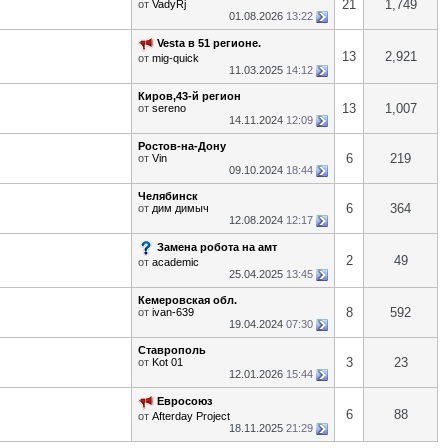
21
1,749
от
VadyRj
01.08.2026
13:22
Vesta в 51 регионе.
13
2,921
от
mig-quick
11.03.2025
14:12
Киров,43-й регион
13
1,007
от
sereno
14.11.2024
12:09
Ростов-на-Дону
6
219
от
Vin
09.10.2024
18:44
Челябинск
6
364
от
дим димыч
12.08.2024
12:17
Замена робота на амт
2
49
от
academic
25.04.2025
13:45
Кемеровская обл.
8
592
от
ivan-639
19.04.2024
07:30
Ставрополь
3
23
от
Kot 01
12.01.2026
15:44
Евросоюз
6
88
от
Afterday Project
18.11.2025
21:29