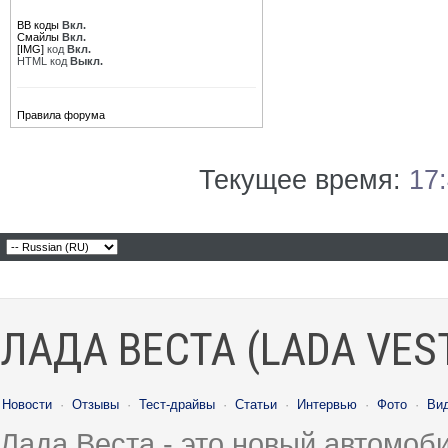
BB коды
Вкл.
Смайлы
Вкл.
[IMG]
код
Вкл.
HTML код
Выкл.
Правила форума
Текущее время:
17
ЛАДА ВЕСТА (LADA VES
Новости
·
Отзывы
·
Тест-драйвы
·
Статьи
·
Интервью
·
Фото
·
Ви
Лада Веста - это новый автомо