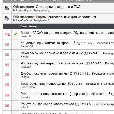
Объявление
:
Оглавление разделов и FAQ
bokareff
(Супер Модератор)
Объявление
:
Нормы, обязательные для исполнения
bokareff
(Супер Модератор)
Тема
/
Автор
Важно:
FAQ/Оглавление раздела "Кузов и система отоплен
bokareff
Кондиционер и климат-контроль - 3
(
1
2
3
4
5
...
Последняя ст
Варвар59
Лакокрасочное покрытие и всё о нём - 2
(
1
2
3
4
5
...
Последн
Xander
Чистка кондиционера, проблема запахов.
(
1
2
3
4
5
...
После
Генадий
Дребезг, скрип и прочие звуки - 2
(
1
2
3
4
5
...
Последняя стра
Oleg08
Брызговики задние/передние
(
1
2
3
4
5
...
Последняя страница
)
Sobesednik
Работа щеток лобового стекла (дворников) и их выбор - 3
(
Rimsky
Работа омывайки лобового стекла
(
1
2
3
4
5
...
Последняя стр
Wiwok