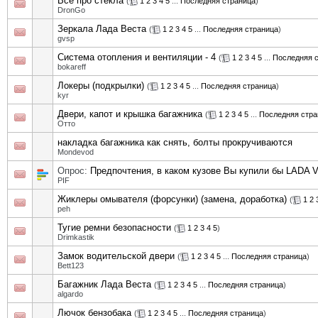
Все про стекла
(
1
2
3
4
5
...
Последняя страница
)
DronGo
Зеркала Лада Веста
(
1
2
3
4
5
...
Последняя страница
)
gvsp
Система отопления и вентиляции - 4
(
1
2
3
4
5
...
Последняя 
bokareff
Локеры (подкрылки)
(
1
2
3
4
5
...
Последняя страница
)
kyr
Двери, капот и крышка багажника
(
1
2
3
4
5
...
Последняя стра
Отто
накладка багажника как снять, болты прокручиваются
Mondevod
Опрос:
Предпочтения, в каком кузове Вы купили бы LADA V
PIF
Жиклеры омывателя (форсунки) (замена, доработка)
(
1
2
peh
Тугие ремни безопасности
(
1
2
3
4
5
)
Drimkastik
Замок водительской двери
(
1
2
3
4
5
...
Последняя страница
)
Bett123
Багажник Лада Веста
(
1
2
3
4
5
...
Последняя страница
)
algardo
Лючок бензобака
(
1
2
3
4
5
...
Последняя страница
)