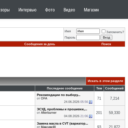
бзоры
Интервью
Фото
Видео
Магазин
Имя
Запомнить?
Пароль
Сообщения за день
Поиск
Искать в этом разделе
Последнее сообщение
Тем
Сообщений
Рекомендации по выбору...
71
7,214
от
OFA
24.06.2026
05:56
ЭСУД, проблемы и прошивки,...
201
59,330
от
Afterburner
04.08.2026
21:06
Замена масла в CVT (вариатор...
93
21,872
от
Максим48