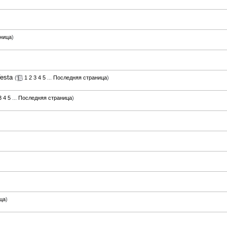
ница
)
esta
(
1
2
3
4
5
...
Последняя страница
)
3
4
5
...
Последняя страница
)
ца
)