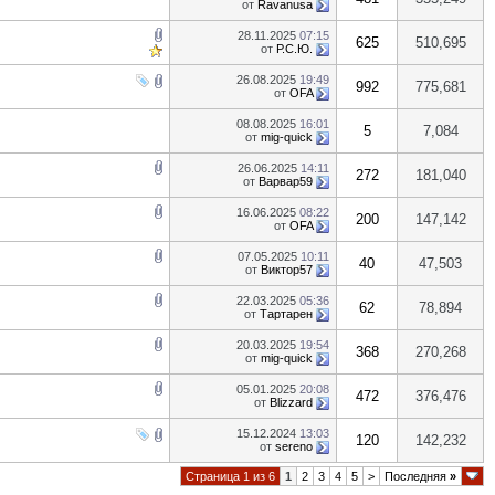
от
Ravanusa
28.11.2025
07:15
625
510,695
от
Р.С.Ю.
26.08.2025
19:49
992
775,681
от
OFA
08.08.2025
16:01
5
7,084
от
mig-quick
26.06.2025
14:11
272
181,040
от
Варвар59
16.06.2025
08:22
200
147,142
от
OFA
07.05.2025
10:11
40
47,503
от
Виктор57
22.03.2025
05:36
62
78,894
от
Тартарен
20.03.2025
19:54
368
270,268
от
mig-quick
05.01.2025
20:08
472
376,476
от
Blizzard
15.12.2024
13:03
120
142,232
от
sereno
Страница 1 из 6
1
2
3
4
5
>
Последняя
»