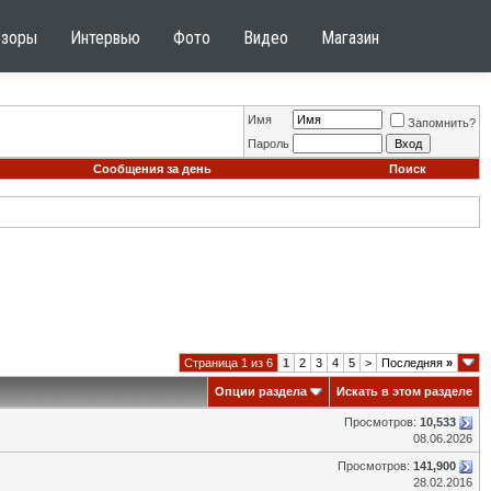
бзоры
Интервью
Фото
Видео
Магазин
Имя
Запомнить?
Пароль
Сообщения за день
Поиск
Страница 1 из 6
1
2
3
4
5
>
Последняя
»
Опции раздела
Искать в этом разделе
Просмотров:
10,533
08.06.2026
Просмотров:
141,900
28.02.2016