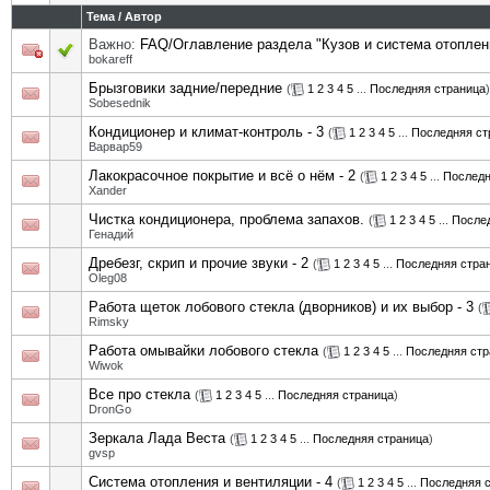
Тема
/
Автор
Важно:
FAQ/Оглавление раздела "Кузов и система отоплен
bokareff
Брызговики задние/передние
(
1
2
3
4
5
...
Последняя страница
)
Sobesednik
Кондиционер и климат-контроль - 3
(
1
2
3
4
5
...
Последняя ст
Варвар59
Лакокрасочное покрытие и всё о нём - 2
(
1
2
3
4
5
...
Последн
Xander
Чистка кондиционера, проблема запахов.
(
1
2
3
4
5
...
После
Генадий
Дребезг, скрип и прочие звуки - 2
(
1
2
3
4
5
...
Последняя стра
Oleg08
Работа щеток лобового стекла (дворников) и их выбор - 3
(
Rimsky
Работа омывайки лобового стекла
(
1
2
3
4
5
...
Последняя стр
Wiwok
Все про стекла
(
1
2
3
4
5
...
Последняя страница
)
DronGo
Зеркала Лада Веста
(
1
2
3
4
5
...
Последняя страница
)
gvsp
Система отопления и вентиляции - 4
(
1
2
3
4
5
...
Последняя 