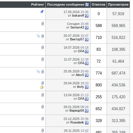
Рейтинг
Последнее сообщение
Ответов
Просмотров
17.05.2016
15:36
0
57,919
от
bokareff
Сегодня
15:48
588
568,965
от
Semen43
20.07.2026
15:47
710
516,822
от
Виктор57
18.07.2026
04:18
83
108,395
от
OFA
11.07.2026
12:39
72
61,464
от
OFA
25.05.2026
20:40
774
687,474
от
AlexS
29.04.2026
18:10
800
434,536
от
lbvfy
13.04.2026
21:13
255
175,420
от
OFA
28.01.2026
09:24
652
434,827
от
Варвар59
23.12.2025
20:36
328
313,395
от
Ruwalwik
29.11.2025
13:42
481
355,249