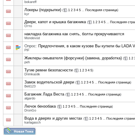
bokareff
Локеры (подкрылки)
(
1
2
3
4
5
...
Последняя страница
)
kyr
Двери, капот и крышка багажника
(
1
2
3
4
5
...
Последняя стра
Отто
накладка багажника как снять, болты прокручиваются
Mondevod
Опрос:
Предпочтения, в каком кузове Вы купили бы LADA V
PIF
Жиклеры омывателя (форсунки) (замена, доработка)
(
1
2
peh
Тугие ремни безопасности
(
1
2
3
4
5
)
Drimkastik
Замок водительской двери
(
1
2
3
4
5
...
Последняя страница
)
Bett123
Багажник Лада Веста
(
1
2
3
4
5
...
Последняя страница
)
algardo
Лючок бензобака
(
1
2
3
4
5
...
Последняя страница
)
DronGo
Вода в дверях и других местах
(
1
2
3
4
5
...
Последняя страни
karlagasch