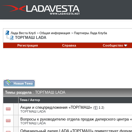
Лада Веста Клуб
>
Общая информация
>
Партнеры Лада Клуба
ТОРГМАШ LADA
Регистрация
Справка
Сообщество
Темы раздела
: ТОРГМАШ LADA
Тема
/
Автор
Акции и спецпредложения «ТОРГМАШ»
(
1
2
)
ТОРГМАШ LADA
Вопросы к руководителю отдела продаж дилерского центр
ТОРГМАШ LADA
Официальный дилер LADA «ТОРГМАШ» приветствует форум