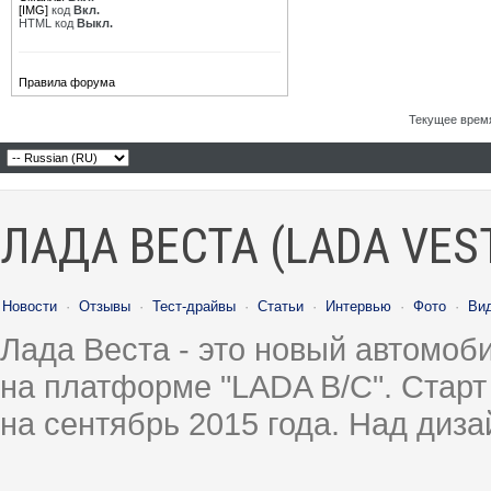
[IMG]
код
Вкл.
HTML код
Выкл.
Правила форума
Текущее врем
ЛАДА ВЕСТА (LADA VES
Новости
·
Отзывы
·
Тест-драйвы
·
Статьи
·
Интервью
·
Фото
·
Ви
Лада Веста - это новый автомо
на платформе "LADA B/C". Старт
на сентябрь 2015 года. Над диз