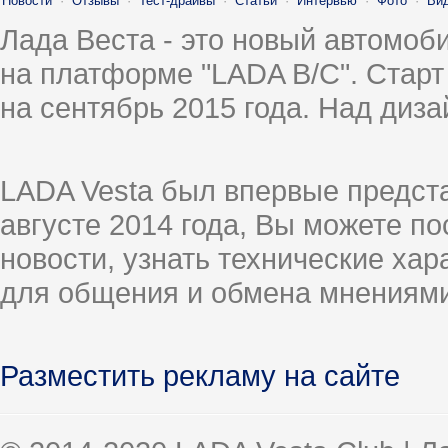
Новости
·
Отзывы
·
Тест-драйвы
·
Статьи
·
Интервью
·
Фото
·
Ви
Лада Веста - это новый автомо
на платформе "LADA B/C". Старт
на сентябрь 2015 года. Над диз
LADA Vesta был впервые предст
августе 2014 года, Вы можете п
новости, узнать технические ха
для общения и обмена мнениями
Разместить рекламу на сайте