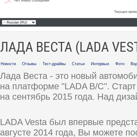
Нет новых сообщений
Текущее врем
ЛАДА ВЕСТА (LADA VES
Новости
·
Отзывы
·
Тест-драйвы
·
Статьи
·
Интервью
·
Фото
·
Ви
Лада Веста - это новый автомо
на платформе "LADA B/C". Старт
на сентябрь 2015 года. Над диз
LADA Vesta был впервые предст
августе 2014 года, Вы можете п