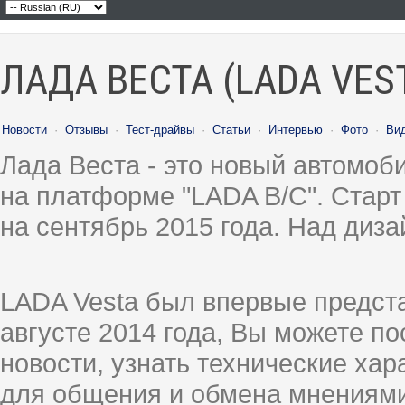
ЛАДА ВЕСТА (LADA VES
Новости
·
Отзывы
·
Тест-драйвы
·
Статьи
·
Интервью
·
Фото
·
Ви
Лада Веста - это новый автомо
на платформе "LADA B/C". Старт
на сентябрь 2015 года. Над диз
LADA Vesta был впервые предст
августе 2014 года, Вы можете п
новости, узнать технические ха
для общения и обмена мнениями