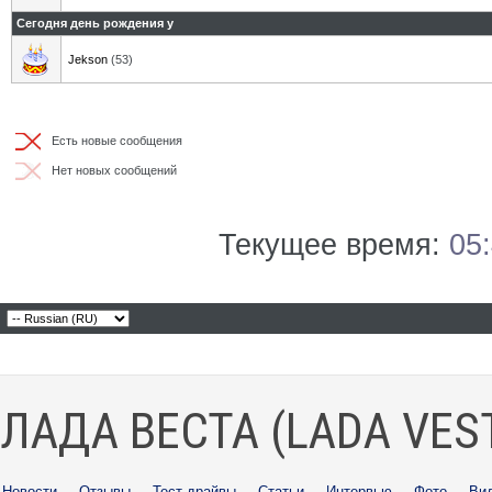
Сегодня день рождения у
Jekson
(53)
Есть новые сообщения
Нет новых сообщений
Текущее время:
05
ЛАДА ВЕСТА (LADA VES
Новости
·
Отзывы
·
Тест-драйвы
·
Статьи
·
Интервью
·
Фото
·
Ви