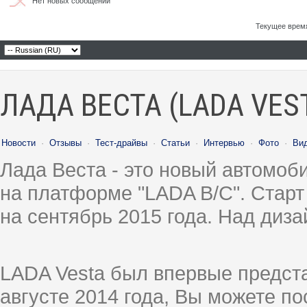
Нет новых сообщений
Текущее врем
ЛАДА ВЕСТА (LADA VES
Новости
·
Отзывы
·
Тест-драйвы
·
Статьи
·
Интервью
·
Фото
·
Ви
Лада Веста - это новый автомо
на платформе "LADA B/C". Старт
на сентябрь 2015 года. Над диз
LADA Vesta был впервые предст
августе 2014 года, Вы можете п