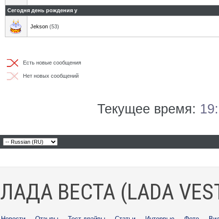
Сегодня день рождения у
Jekson
(53)
Есть новые сообщения
Нет новых сообщений
Текущее время:
19
ЛАДА ВЕСТА (LADA VES
Новости
·
Отзывы
·
Тест-драйвы
·
Статьи
·
Интервью
·
Фото
·
Ви