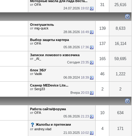
Моторные масла для Лада Веста...
31
25,616
от
OFA
24.07.2026
19:02
Огнетушитель
139
8,633
от
mig-quick
28.06.2026
16:49
Выбор защиты картера
137
16,114
от
OFA
05.08.2026
17:36
Записки ломового извозчика
165
59,695
от
_AI_
Сегодня
23:35
блок ЭБУ
46
1,222
от
Vadik
06.09.2024
18:39
Сканер MEDevice Lite...
2
2
от
Serg33
Вчера
20:03
Работа сайта/форума
10
634
от
OFA
05.06.2026
21:23
Жалобы и претензии
4
171
от
andrey.vlad
21.03.2025
10:02