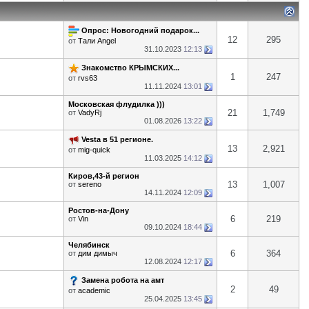
Опрос: Новогодний подарок...
12
295
от
Тали Angel
31.10.2023
12:13
Знакомство КРЫМСКИХ...
1
247
от
rvs63
11.11.2024
13:01
Московская флудилка )))
21
1,749
от
VadyRj
01.08.2026
13:22
Vesta в 51 регионе.
13
2,921
от
mig-quick
11.03.2025
14:12
Киров,43-й регион
13
1,007
от
sereno
14.11.2024
12:09
Ростов-на-Дону
6
219
от
Vin
09.10.2024
18:44
Челябинск
6
364
от
дим димыч
12.08.2024
12:17
Замена робота на амт
2
49
от
academic
25.04.2025
13:45