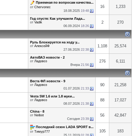
Приемная по вопросам качества...
16
1,233
от
Chervonec
18.08.2025
19:48
Год спустя: Как улучшили Лада...
2
270
от
Vadik
06.09.2024
18:26
Руль Блокируется на ходу у...
1,108
25,574
от
АлексейФ
27.06.2026
22:38
АвтоВАЗ новости - 2
276
6,111
от
Ладовоз
Вчера
21:56
Веста ФЛ новости - 9
90
21,258
от
Ладовоз
01.07.2026
21:33
Vesta SW 1.6 или 1.8 муки...
88
17,027
от
Ладовоз
08.07.2026
21:38
China - 8
56
42,847
от
Neibot
Сегодня
23:39
Последний сезон LADA SPORT в...
105
183
от
Тимур777
25.11.2019
01:28