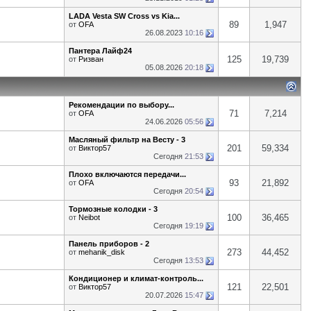
LADA Vesta SW Cross vs Kia...
89
1,947
от
OFA
26.08.2023
10:16
Пантера Лайф24
125
19,739
от
Ризван
05.08.2026
20:18
Рекомендации по выбору...
71
7,214
от
OFA
24.06.2026
05:56
Масляный фильтр на Весту - 3
201
59,334
от
Виктор57
Сегодня
21:53
Плохо включаются передачи...
93
21,892
от
OFA
Сегодня
20:54
Тормозные колодки - 3
100
36,465
от
Neibot
Сегодня
19:19
Панель приборов - 2
273
44,452
от
mehanik_disk
Сегодня
13:53
Кондиционер и климат-контроль...
121
22,501
от
Виктор57
20.07.2026
15:47